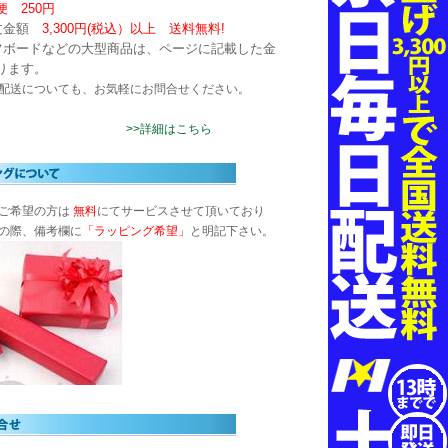
 250円
文金額
3,300円(税込）以上
送料無料!
フボードなどの大型商品は、ページに記載した金
ります。
配送についても、お気軽にお問合せください。
>>詳細はこちら
ご希望の方は
無料
にてサービスさせて頂いており
の際、備考欄に
「ラッピング希望」
と明記下さい。