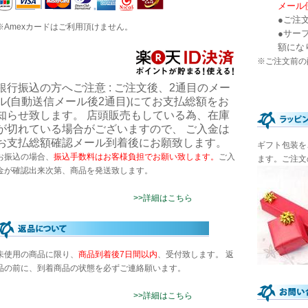
メール便
●ご注
※Amexカードはご利用頂けません。
●サー
額にな
※ご注文前の
銀行振込の方へご注意 : ご注文後、2通目のメー
ル(自動送信メール後2通目)にてお支払総額をお
知らせ致します。 店頭販売もしている為、在庫
が切れている場合がございますので、 ご入金は
お支払総額確認メール到着後にお願致します。
ギフト包装を
お振込の場合、
振込手数料はお客様負担でお願い致します。
ご入
ます。ご注文
金が確認出来次第、商品を発送致します。
>>詳細はこちら
未使用の商品に限り、
商品到着後7日間以内
、受付致します。 返
品の前に、到着商品の状態を必ずご連絡願います。
>>詳細はこちら