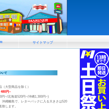
声
サイトマップ
品（大型商品を除く）
480円~
0円~/北海道520円~/沖縄1,300円~)
、沖縄離島で、レターパックに入る大きさは520
発送致します。