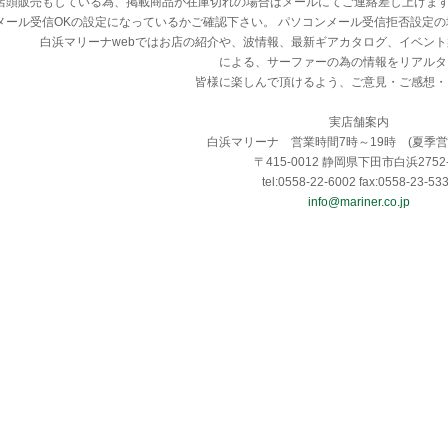
店頭販売もしている為、掲載商品が在庫切れの場合はメールにてご連絡差し上げま
メール受信OKの設定になっているかご確認下さい。 パソコンメール受信拒否設定
白浜マリーナwebではお店の紹介や、波情報、最新ギアカタログ、イベン
による、サーファーの為の情報をリアルタ
皆様に楽しんで頂けるよう、ご意見・ご感想・
実店舗案内
白浜マリーナ 営業時間7時～19時 (夏季営
〒415-0012 静岡県下田市白浜2752-
tel:0558-22-6002 fax:0558-23-53
info@mariner.co.jp