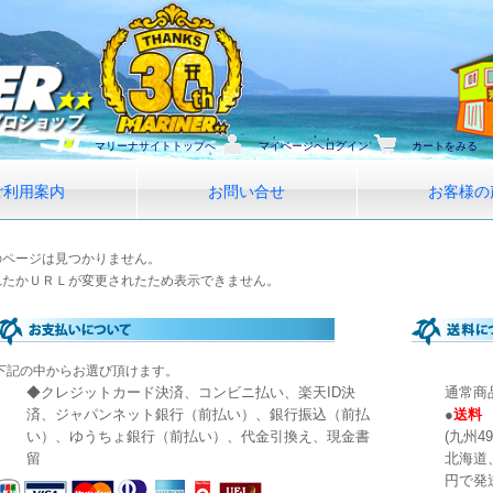
マリーナサイトトップへ
マイページへログイン
カートをみる
ご利用案内
お問い合せ
お客様の
のページは見つかりません。
れたかＵＲＬが変更されたため表示できません。
下記の中からお選び頂けます。
◆クレジットカード決済、コンビニ払い、楽天ID決
通常商
済、ジャパンネット銀行（前払い）、銀行振込（前払
●
送料 
い）、ゆうちょ銀行（前払い）、代金引換え、現金書
(九州49
留
北海道
円で