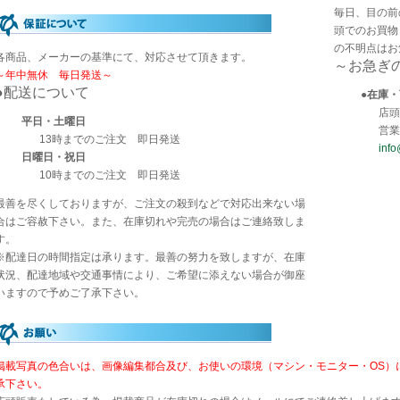
毎日、目の前
頭でのお買物
の不明点はお
各商品、メーカーの基準にて、対応させて頂きます。
～お急ぎ
～年中無休 毎日発送～
●配送について
●在庫
店頭T
平日・土曜日
営業
13時までのご注文 即日発送
info
日曜日・祝日
10時までのご注文 即日発送
最善を尽くしておりますが、ご注文の殺到などで対応出来ない場
合はご容赦下さい。また、在庫切れや完売の場合はご連絡致しま
す。
※配達日の時間指定は承ります。最善の努力を致しますが、在庫
状況、配達地域や交通事情により、ご希望に添えない場合が御座
いますので予めご了承下さい。
掲載写真の色合いは、画像編集都合及び、お使いの環境（マシン・モニター・OS）
承下さい。