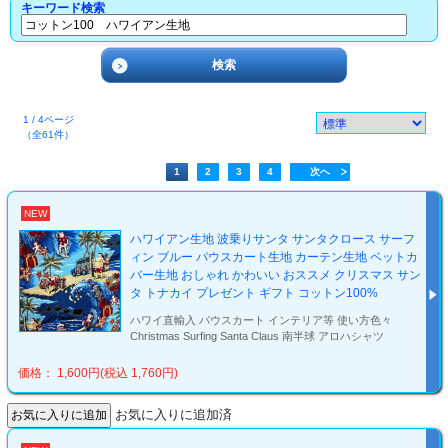
キーワード検索
1 / 4ページ
（全61件）
1
2
3
4
次へ
NEW
ハワイアン生地 波乗りサンタ サンタクロース サーフ
ィン ブルー パウスカート生地 カーテン生地 ベットカ
バー生地 おしゃれ かわいい おススメ クリスマス サン
タ トナカイ プレゼント ギフト コットン100%
ハワイ直輸入 パウスカート インテリア等 使い方色々
Christmas Surfing Santa Claus 南半球 アロハシャツ
価格： 1,600円(税込 1,760円)
お気に入りに追加済