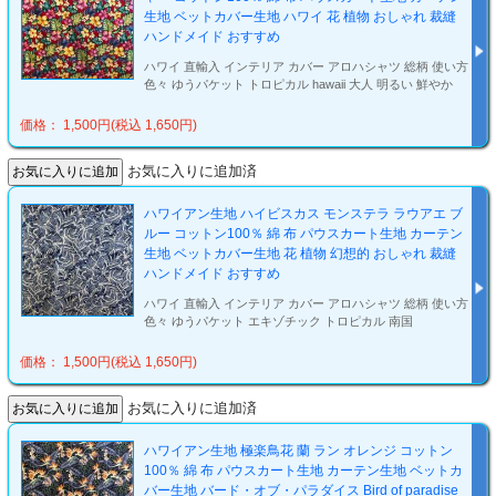
生地 ベットカバー生地 ハワイ 花 植物 おしゃれ 裁縫
ハンドメイド おすすめ
ハワイ 直輸入 インテリア カバー アロハシャツ 総柄 使い方
色々 ゆうパケット トロピカル hawaii 大人 明るい 鮮やか
価格： 1,500円(税込 1,650円)
お気に入りに追加済
ハワイアン生地 ハイビスカス モンステラ ラウアエ ブ
ルー コットン100％ 綿 布 パウスカート生地 カーテン
生地 ベットカバー生地 花 植物 幻想的 おしゃれ 裁縫
ハンドメイド おすすめ
ハワイ 直輸入 インテリア カバー アロハシャツ 総柄 使い方
色々 ゆうパケット エキゾチック トロピカル 南国
価格： 1,500円(税込 1,650円)
お気に入りに追加済
ハワイアン生地 極楽鳥花 蘭 ラン オレンジ コットン
100％ 綿 布 パウスカート生地 カーテン生地 ベットカ
バー生地 バード・オブ・パラダイス Bird of paradise