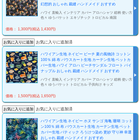
幻想的 おしゃれ 裁縫 ハンドメイド おすすめ
ハワイ 直輸入 インテリア カバー アロハシャツ 総柄 使い方
色々 ゆうパケット エキゾチック トロピカル 南国
価格： 1,300円(税込 1,430円)
お気に入りに追加済
ハワイアン生地 ネイビー ビーチ 夏の風物詩 コットン
100％ 綿 布 パウスカート生地 カーテン生地 ベットカ
バー生地 ハワイ アロハ ビーチサンダル フロート パイ
ナップル おしゃれ 裁縫 ハンドメイド おすすめ
ハワイ 直輸入 インテリア カバー アロハシャツ 総柄 使い方
色々 ゆうパケット トロピカル 子供向け キッズ
価格： 1,500円(税込 1,650円)
お気に入りに追加済
ハワイアン生地 ネイビー ホヌ サンゴ 海亀 珊瑚 コット
ン100％ 綿 布 パウスカート生地 カーテン生地 ベット
カバー生地 バティック ろうけつ染め 更紗 守り神 幸運
おしゃれ 裁縫 ハンドメイド おすすめ