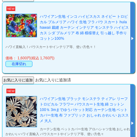
NEW
ハワイアン生地 インコ ハイビスカス ネイビー トロピ
カル プルメリア ハワイ 生地 フラ パウ スカート hula
hawaii 裁縫 カーテン インテリア モンステラ ハイビス
カス シダ プルメリア 布 綿 模様替え 引っ越し 手作り
コットン100%
ハワイ直輸入！パウスカートやインテリア等、使い方色々！
価格： 1,600円(税込 1,760円)
在庫切れ
お気に入りに追加済
NEW
ハワイアン生地 ブラック モンステラ ティアレ リーフ
トロピカル フラワー パウスカート生地 綿 コットン
100％ 3mまでゆうパケット対応 カーテン生地 ベット
カバー生地 布 ファブリック おしゃれ かわいい おスス
メ 大人
カーテン生地 ベットカバー生地 アロハシャツ生地 おしゃれ
かわいいハワイ直輸入 パウスカートやインテリア等、使い方色々