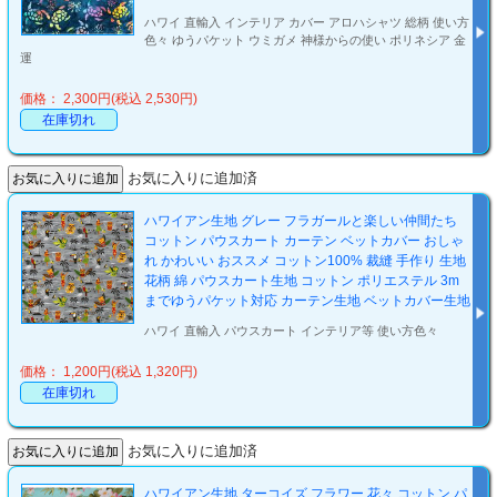
ハワイ 直輸入 インテリア カバー アロハシャツ 総柄 使い方
色々 ゆうパケット ウミガメ 神様からの使い ポリネシア 金
運
価格： 2,300円(税込 2,530円)
在庫切れ
お気に入りに追加済
ハワイアン生地 グレー フラガールと楽しい仲間たち
コットン パウスカート カーテン ベットカバー おしゃ
れ かわいい おススメ コットン100% 裁縫 手作り 生地
花柄 綿 パウスカート生地 コットン ポリエステル 3m
までゆうパケット対応 カーテン生地 ベットカバー生地
ハワイ 直輸入 パウスカート インテリア等 使い方色々
価格： 1,200円(税込 1,320円)
在庫切れ
お気に入りに追加済
ハワイアン生地 ターコイズ フラワー 花々 コットン パ