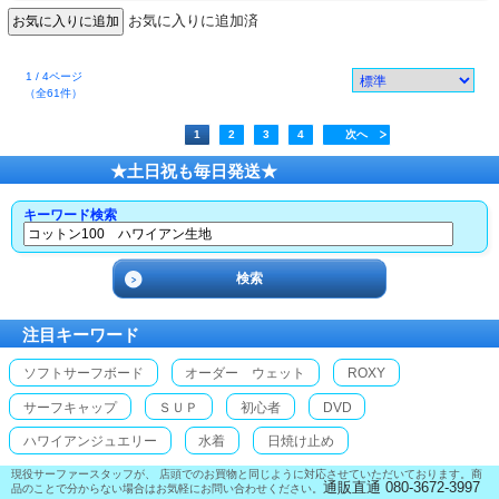
お気に入りに追加済
1 / 4ページ
（全61件）
1
2
3
4
次へ
★土日祝も毎日発送★
キーワード検索
注目キーワード
ソフトサーフボード
オーダー ウェット
ROXY
サーフキャップ
ＳＵＰ
初心者
DVD
ハワイアンジュエリー
水着
日焼け止め
現役サーファースタッフが、 店頭でのお買物と同じように対応させていただいております。商
通販直通 080-3672-3997
品のことで分からない場合はお気軽にお問い合わせください。