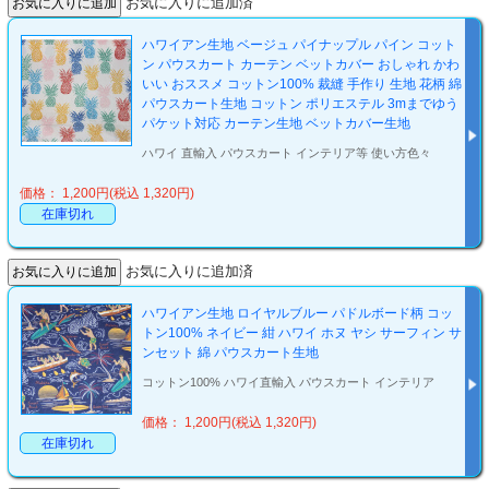
お気に入りに追加済
ハワイアン生地 ベージュ パイナップル パイン コット
ン パウスカート カーテン ベットカバー おしゃれ かわ
いい おススメ コットン100% 裁縫 手作り 生地 花柄 綿
パウスカート生地 コットン ポリエステル 3mまでゆう
パケット対応 カーテン生地 ベットカバー生地
ハワイ 直輸入 パウスカート インテリア等 使い方色々
価格： 1,200円(税込 1,320円)
在庫切れ
お気に入りに追加済
ハワイアン生地 ロイヤルブルー パドルボード柄 コッ
トン100% ネイビー 紺 ハワイ ホヌ ヤシ サーフィン サ
ンセット 綿 パウスカート生地
コットン100% ハワイ直輸入 パウスカート インテリア
価格： 1,200円(税込 1,320円)
在庫切れ