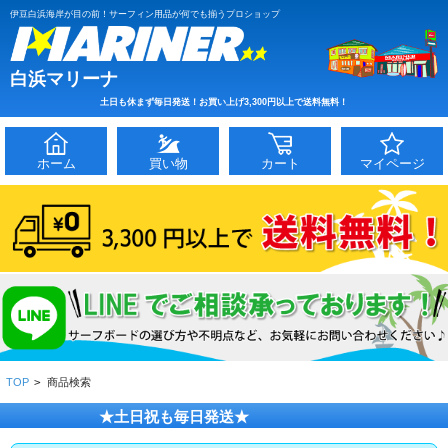
伊豆白浜海岸が目の前！サーフィン用品が何でも揃うプロショップ
白浜マリーナ
土日も休まず毎日発送！お買い上げ3,300円以上で送料無料！
ホーム
買い物
カート
マイページ
TOP
>
商品検索
★土日祝も毎日発送★