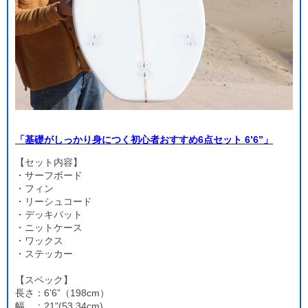
「基礎がしっかり身につく初心者おすすめ6点セット 6’6”」
【セット内容】
・サーフボード
・フィン
・リーシュコード
・デッキパット
・ニットケース
・ワックス
・ステッカー
【スペック】
長さ：6’6”（198cm）
幅 ：21"(53.34cm)