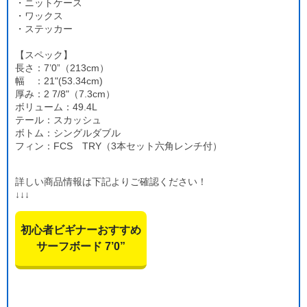
・ニットケース
・ワックス
・ステッカー
【スペック】
長さ：7’0”（213cm）
幅 ：21"(53.34cm)
厚み：2 7/8"（7.3cm）
ボリューム：49.4L
テール：スカッシュ
ボトム：シングルダブル
フィン：FCS TRY（3本セット六角レンチ付）
詳しい商品情報は下記よりご確認ください！
↓↓↓
初心者ビギナーおすすめ
サーフボード 7’0”