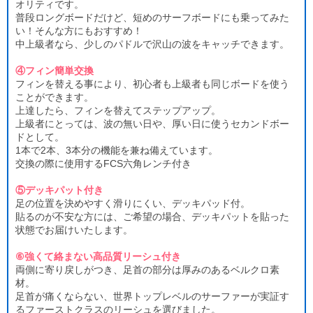
オリティです。
普段ロングボードだけど、短めのサーフボードにも乗ってみた
い！そんな方にもおすすめ！
中上級者なら、少しのパドルで沢山の波をキャッチできます。
④フィン簡単交換
フィンを替える事により、初心者も上級者も同じボードを使う
ことができます。
上達したら、フィンを替えてステップアップ。
上級者にとっては、波の無い日や、厚い日に使うセカンドボー
ドとして。
1本で2本、3本分の機能を兼ね備えています。
交換の際に使用するFCS六角レンチ付き
⑤デッキパット付き
足の位置を決めやすく滑りにくい、デッキパッド付。
貼るのが不安な方には、ご希望の場合、デッキパットを貼った
状態でお届けいたします。
⑥強くて絡まない高品質リーシュ付き
両側に寄り戻しがつき、足首の部分は厚みのあるベルクロ素
材。
足首が痛くならない、世界トップレベルのサーファーが実証す
るファーストクラスのリーシュを選びました。