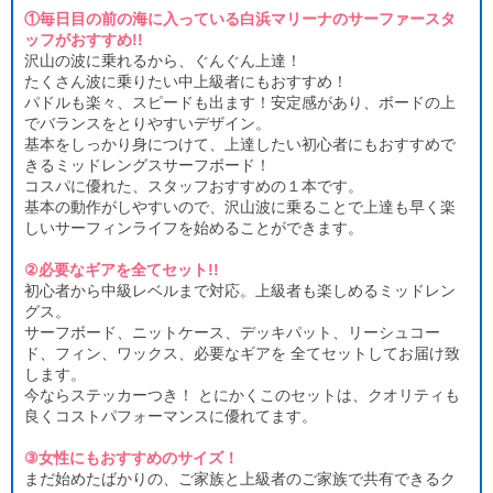
①毎日目の前の海に入っている白浜マリーナのサーファースタ
ッフがおすすめ!!
沢山の波に乗れるから、ぐんぐん上達！
たくさん波に乗りたい中上級者にもおすすめ！
パドルも楽々、スピードも出ます！安定感があり、ボードの上
でバランスをとりやすいデザイン。
基本をしっかり身につけて、上達したい初心者にもおすすめで
きるミッドレングスサーフボード！
コスパに優れた、スタッフおすすめの１本です。
基本の動作がしやすいので、沢山波に乗ることで上達も早く楽
しいサーフィンライフを始めることができます。
②必要なギアを全てセット!!
初心者から中級レベルまで対応。上級者も楽しめるミッドレン
グス。
サーフボード、ニットケース、デッキパット、リーシュコー
ド、フィン、ワックス、必要なギアを 全てセットしてお届け致
します。
今ならステッカーつき！ とにかくこのセットは、クオリティも
良くコストパフォーマンスに優れてます。
③女性にもおすすめのサイズ！
まだ始めたばかりの、ご家族と上級者のご家族で共有できるク