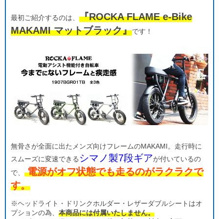
『ROCKA FLAME e-Bike
最初ご紹介するのは、
MAKAMI マットブラック』
です！
無骨さが全面に出たメンズ向けフレームのMAKAMI。走行時に
シマノ製7段ギア
スムーズに変速できる
が付いているの
電源がオフ状態でも走るのがラクラクで
で、
す。
※ヘッドライト・ドリンクホルダー・レザーダブルシートはオ
プションの為、
本商品には付属いたしません。