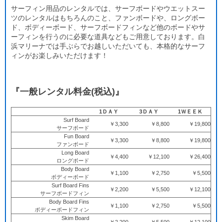
サーフィン用品のレンタルでは、サーフボードやウエットスー
ツのレンタルはもちろんのこと、ファンボードや、ロングボー
ド、ボディーボード、サーフボードフィンなど他のボードやサ
ーフィンを行うのに必要な道具などもご用意しております。白
浜マリーナでは手ぶらでお越しいただいても、本格的なサーフ
ィンがお楽しみいただけます！
『一般レンタル料金(税込)』
1ＤＡＹ
3ＤＡＹ
1ＷＥＥＫ
Surf Board
￥3,300
￥8,800
￥19,800
サーフボード
Fun Board
￥3,300
￥8,800
￥19,800
ファンボード
Long Board
￥4,400
￥12,100
￥26,400
ロングボード
Body Board
￥1,100
￥2,750
￥5,500
ボディーボード
Surf Board Fins
￥2,200
￥5,500
￥12,100
サーフボードフィン
Body Board Fins
￥1,100
￥2,750
￥5,500
ボディーボードフィン
Skim Board
￥2,200
￥5,500
￥12,100