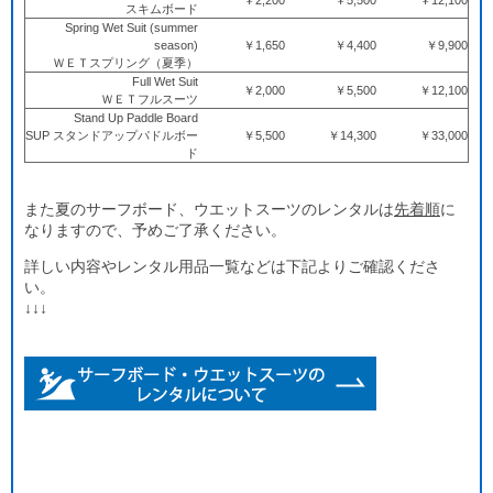
スキムボード
Spring Wet Suit (summer
season)
￥1,650
￥4,400
￥9,900
ＷＥＴスプリング（夏季）
Full Wet Suit
￥2,000
￥5,500
￥12,100
ＷＥＴフルスーツ
Stand Up Paddle Board
SUP スタンドアップパドルボー
￥5,500
￥14,300
￥33,000
ド
また夏のサーフボード、ウエットスーツのレンタルは
先着順
に
なりますので、予めご了承ください。
詳しい内容やレンタル用品一覧などは下記よりご確認くださ
い。
↓↓↓