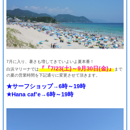
7月に入り、暑さも増してきていよいよ夏本番！
『『7/23(土)～9月30日(金)』
白浜マリーナでは
まで
の夏の営業時間を下記通りに変更させて頂きます。
★サーフショップ→6時～19時
★Hana caf’e→6時～19時