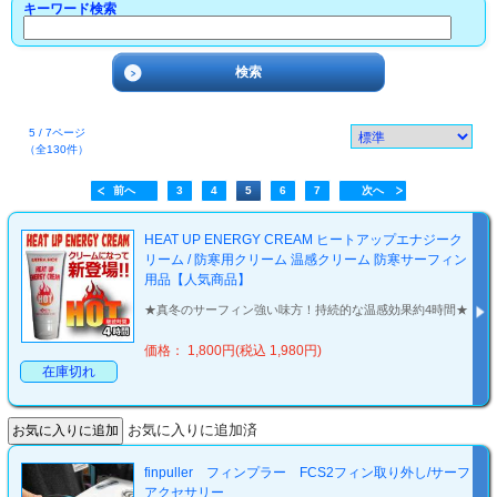
キーワード検索
5 / 7ページ
（全130件）
前へ
3
4
5
6
7
次へ
HEAT UP ENERGY CREAM ヒートアップエナジーク
リーム / 防寒用クリーム 温感クリーム 防寒サーフィン
用品【人気商品】
★真冬のサーフィン強い味方！持続的な温感効果約4時間★
価格： 1,800円(税込 1,980円)
在庫切れ
お気に入りに追加済
finpuller フィンプラー FCS2フィン取り外し/サーフ
アクセサリー