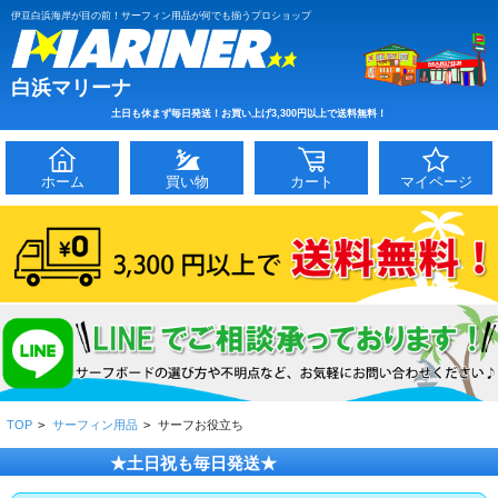
伊豆白浜海岸が目の前！サーフィン用品が何でも揃うプロショップ
白浜マリーナ
土日も休まず毎日発送！お買い上げ3,300円以上で送料無料！
ホーム
買い物
カート
マイページ
TOP
>
サーフィン用品
>
サーフお役立ち
★土日祝も毎日発送★