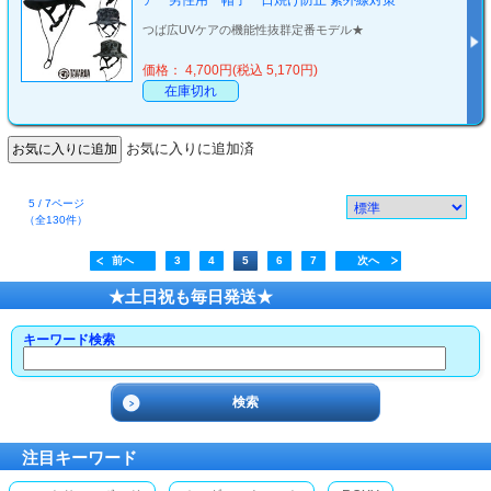
ア 男性用 帽子 日焼け防止 紫外線対策
つば広UVケアの機能性抜群定番モデル★
価格： 4,700円(税込 5,170円)
在庫切れ
お気に入りに追加済
5 / 7ページ
（全130件）
前へ
3
4
5
6
7
次へ
★土日祝も毎日発送★
キーワード検索
注目キーワード