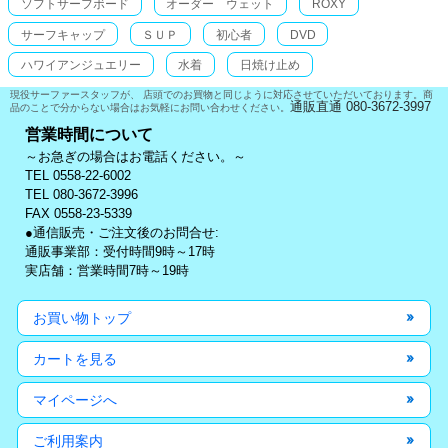
ソフトサーフボード
オーダー ウェット
ROXY
サーフキャップ
ＳＵＰ
初心者
DVD
ハワイアンジュエリー
水着
日焼け止め
現役サーファースタッフが、 店頭でのお買物と同じように対応させていただいております。商
通販直通 080-3672-3997
品のことで分からない場合はお気軽にお問い合わせください。
営業時間について
～お急ぎの場合はお電話ください。～
TEL 0558-22-6002
TEL 080-3672-3996
FAX 0558-23-5339
●通信販売・ご注文後のお問合せ:
通販事業部：受付時間9時～17時
実店舗：営業時間7時～19時
お買い物トップ
カートを見る
マイページへ
ご利用案内