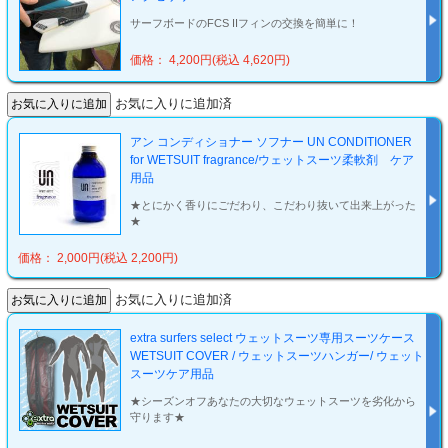
サーフボードのFCS IIフィンの交換を簡単に！
価格： 4,200円(税込 4,620円)
お気に入りに追加済
アン コンディショナー ソフナー UN CONDITIONER
for WETSUIT fragrance/ウェットスーツ柔軟剤 ケア
用品
★とにかく香りにごだわり、こだわり抜いて出来上がった
★
価格： 2,000円(税込 2,200円)
お気に入りに追加済
extra surfers select ウェットスーツ専用スーツケース
WETSUIT COVER / ウェットスーツハンガー/ ウェット
スーツケア用品
★シーズンオフあなたの大切なウェットスーツを劣化から
守ります★