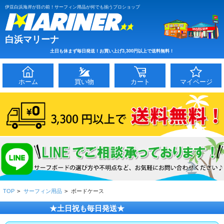
伊豆白浜海岸が目の前！サーフィン用品が何でも揃うプロショップ
白浜マリーナ
土日も休まず毎日発送！お買い上げ3,300円以上で送料無料！
ホーム
買い物
カート
マイページ
TOP
>
サーフィン用品
>
ボードケース
★土日祝も毎日発送★