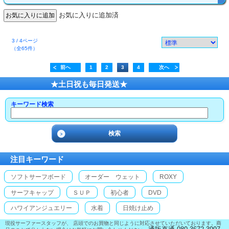
お気に入りに追加済
3 / 4ページ
（全65件）
前へ
1
2
3
4
次へ
★土日祝も毎日発送★
キーワード検索
注目キーワード
ソフトサーフボード
オーダー ウェット
ROXY
サーフキャップ
ＳＵＰ
初心者
DVD
ハワイアンジュエリー
水着
日焼け止め
現役サーファースタッフが、 店頭でのお買物と同じように対応させていただいております。商