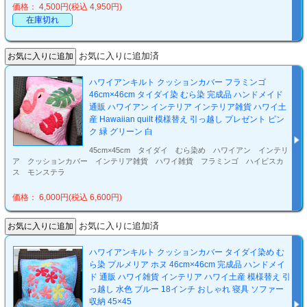
価格： 4,500円(税込 4,950円)
在庫切れ
お気に入りに追加済
ハワイアンキルト クッションカバー フラミンゴ
46cm×46cm タイダイ染 むら染 完成品 ハンドメイド
通販 ハワイアン インテリア インテリア雑貨 ハワイ土
産 Hawaiian quilt 模様替え 引っ越し プレゼント ピン
ク 緑 グリーン 白
45cm×45cm タイダイ むら染め ハワイアン インテリ
ア クッションカバー インテリア雑貨 ハワイ雑貨 フラミンゴ ハイビスカ
ス モンステラ
価格： 6,000円(税込 6,600円)
お気に入りに追加済
ハワイアンキルト クッションカバー タイダイ染め む
ら染 プルメリア ホヌ 46cm×46cm 完成品 ハンドメイ
ド 通販 ハワイ雑貨 インテリア ハワイ土産 模様替え 引
っ越し 水色 ブルー 18インチ おしゃれ 寝具 ソファー
収納 45×45