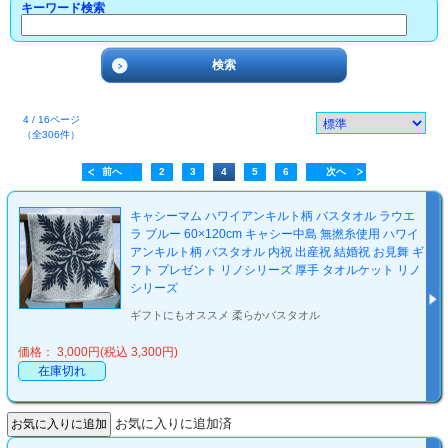
キーワード検索
4 / 16ページ
（全306件）
前へ
2
3
4
5
6
次へ
キャシーマム ハワイアンキルト柄 バスタオル ラウエ
ラ ブルー 60×120cm キャシー中島 無撚糸使用 ハワイ
アンキルト柄 バスタオル 内祝 出産祝 結婚祝 お見舞 ギ
フト プレゼント リノシリーズ 厚手 タオルケット リノ
シリーズ
ギフトにもオススメ 柔らかバスタオル
価格： 3,000円(税込 3,300円)
在庫切れ
お気に入りに追加済