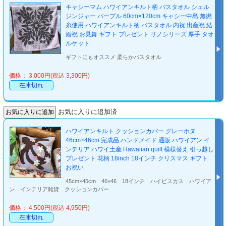
キャシーマム ハワイアンキルト柄 バスタオル シェル
ジンジャー パープル 60cm×120cm キャシー中島 無撚
糸使用 ハワイアンキルト柄 バスタオル 内祝 出産祝 結
婚祝 お見舞 ギフト プレゼント リノシリーズ 厚手 タオ
ルケット
ギフトにもオススメ 柔らかバスタオル
価格： 3,000円(税込 3,300円)
在庫切れ
お気に入りに追加済
ハワイアンキルト クッションカバー グレーホヌ
46cm×46cm 完成品 ハンドメイド 通販 ハワイアン イ
ンテリア ハワイ土産 Hawaiian quilt 模様替え 引っ越し
プレゼント 花柄 18inch 18インチ クリスマス ギフト
お祝い
45cm×45cm 46×46 18インチ ハイビスカス ハワイア
ン インテリア雑貨 クッションカバー
価格： 4,500円(税込 4,950円)
在庫切れ