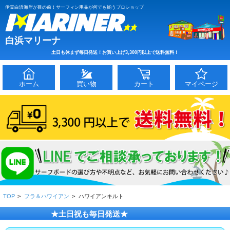
伊豆白浜海岸が目の前！サーフィン用品が何でも揃うプロショップ
白浜マリーナ
土日も休まず毎日発送！お買い上げ3,300円以上で送料無料！
ホーム
買い物
カート
マイページ
TOP
>
フラ＆ハワイアン
>
ハワイアンキルト
★土日祝も毎日発送★