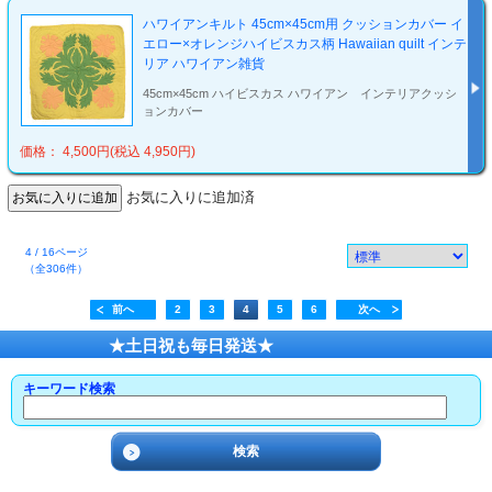
ハワイアンキルト 45cm×45cm用 クッションカバー イ
エロー×オレンジハイビスカス柄 Hawaiian quilt インテ
リア ハワイアン雑貨
45cm×45cm ハイビスカス ハワイアン インテリアクッシ
ョンカバー
価格： 4,500円(税込 4,950円)
お気に入りに追加済
4 / 16ページ
（全306件）
前へ
2
3
4
5
6
次へ
★土日祝も毎日発送★
キーワード検索