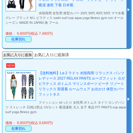
吸湿 速乾 下着 日本製
水陸両用 女性用 体型カバー 20代 30代 40代 50代 ママ水着
グレー ブラック M L ピラティス swim surf sup aqua yoga fitness gym run オール
シーズン MADE IN JAPAN 海 プール
価格： 6,800円(税込 7,480円)
在庫切れ
お気に入りに追加済
NEW
【送料無料】La-2 ラドゥ 水陸両用 リラックス パンツ
レディース 2027 RELAX PANTS ルーズフィット ヨガ
ピラティス ボトムス マリンスポーツ ビーチ リゾート
リラックス 部屋着 ルームウェア お出かけ 体型カバー
フィットネス
ファッション ゆったり 女性用 ボトムス タイツ ロングパン
ツ ストレッチ 日焼け防止 UVカット 吸湿速乾 大人 女子 単品 FIT PANTS sup aqua
surf yoga fitness gym
価格： 8,800円(税込 9,680円)
在庫切れ