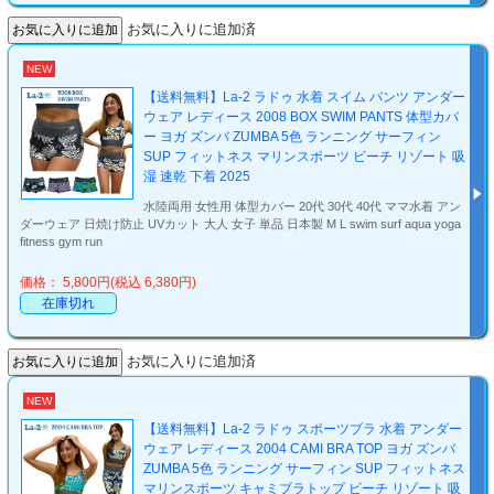
お気に入りに追加済
NEW
【送料無料】La-2 ラドゥ 水着 スイム パンツ アンダー
ウェア レディース 2008 BOX SWIM PANTS 体型カバ
ー ヨガ ズンバ ZUMBA 5色 ランニング サーフィン
SUP フィットネス マリンスポーツ ビーチ リゾート 吸
湿 速乾 下着 2025
水陸両用 女性用 体型カバー 20代 30代 40代 ママ水着 アン
ダーウェア 日焼け防止 UVカット 大人 女子 単品 日本製 M L swim surf aqua yoga
fitness gym run
価格： 5,800円(税込 6,380円)
在庫切れ
お気に入りに追加済
NEW
【送料無料】La-2 ラドゥ スポーツブラ 水着 アンダー
ウェア レディース 2004 CAMI BRA TOP ヨガ ズンバ
ZUMBA 5色 ランニング サーフィン SUP フィットネス
マリンスポーツ キャミブラトップ ビーチ リゾート 吸