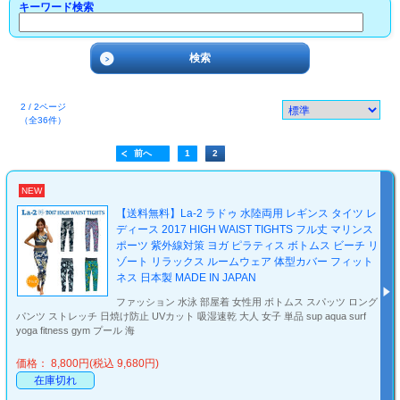
キーワード検索
2 / 2ページ
（全36件）
前へ
1
2
NEW
【送料無料】La-2 ラドゥ 水陸両用 レギンス タイツ レ
ディース 2017 HIGH WAIST TIGHTS フル丈 マリンス
ポーツ 紫外線対策 ヨガ ピラティス ボトムス ビーチ リ
ゾート リラックス ルームウェア 体型カバー フィット
ネス 日本製 MADE IN JAPAN
ファッション 水泳 部屋着 女性用 ボトムス スパッツ ロング
パンツ ストレッチ 日焼け防止 UVカット 吸湿速乾 大人 女子 単品 sup aqua surf
yoga fitness gym プール 海
価格： 8,800円(税込 9,680円)
在庫切れ