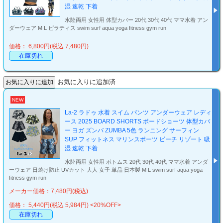
湿 速乾 下着
水陸両用 女性用 体型カバー 20代 30代 40代 ママ水着 アン
ダーウェア M L ピラティス swim surf aqua yoga fitness gym run
価格： 6,800円(税込 7,480円)
在庫切れ
お気に入りに追加済
NEW
La-2 ラドゥ 水着 スイム パンツ アンダーウェア レディ
ース 2025 BOARD SHORTS ボードショーツ 体型カバ
ー ヨガ ズンバ ZUMBA 5色 ランニング サーフィン
SUP フィットネス マリンスポーツ ビーチ リゾート 吸
湿 速乾 下着
水陸両用 女性用 ボトムス 20代 30代 40代 ママ水着 アンダ
ーウェア 日焼け防止 UVカット 大人 女子 単品 日本製 M L swim surf aqua yoga
fitness gym run
メーカー価格：7,480円(税込)
価格： 5,440円(税込 5,984円)
<20%OFF>
在庫切れ