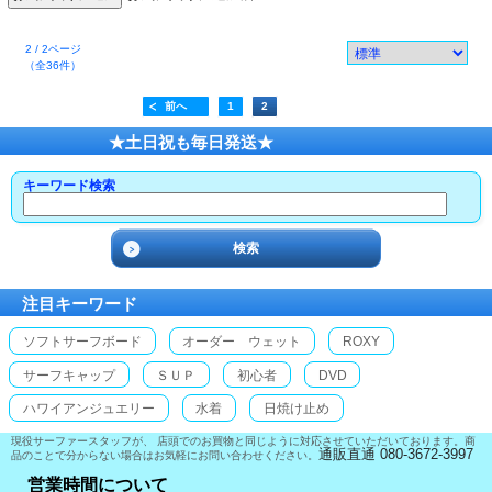
2 / 2ページ
（全36件）
前へ
1
2
★土日祝も毎日発送★
キーワード検索
注目キーワード
ソフトサーフボード
オーダー ウェット
ROXY
サーフキャップ
ＳＵＰ
初心者
DVD
ハワイアンジュエリー
水着
日焼け止め
現役サーファースタッフが、 店頭でのお買物と同じように対応させていただいております。商
通販直通 080-3672-3997
品のことで分からない場合はお気軽にお問い合わせください。
営業時間について