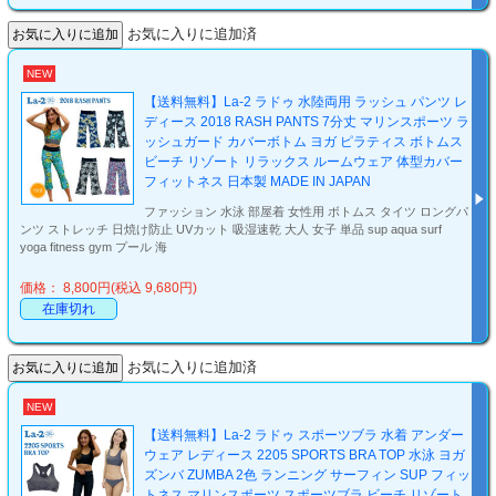
お気に入りに追加済
NEW
【送料無料】La-2 ラドゥ 水陸両用 ラッシュ パンツ レ
ディース 2018 RASH PANTS 7分丈 マリンスポーツ ラ
ッシュガード カバーボトム ヨガ ピラティス ボトムス
ビーチ リゾート リラックス ルームウェア 体型カバー
フィットネス 日本製 MADE IN JAPAN
ファッション 水泳 部屋着 女性用 ボトムス タイツ ロングパ
ンツ ストレッチ 日焼け防止 UVカット 吸湿速乾 大人 女子 単品 sup aqua surf
yoga fitness gym プール 海
価格： 8,800円(税込 9,680円)
在庫切れ
お気に入りに追加済
NEW
【送料無料】La-2 ラドゥ スポーツブラ 水着 アンダー
ウェア レディース 2205 SPORTS BRA TOP 水泳 ヨガ
ズンバ ZUMBA 2色 ランニング サーフィン SUP フィッ
トネス マリンスポーツ スポーツブラ ビーチ リゾート