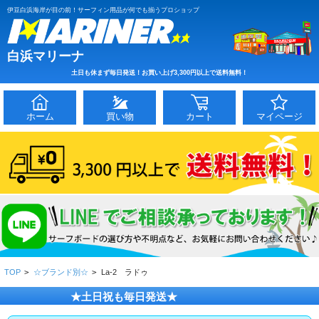
伊豆白浜海岸が目の前！サーフィン用品が何でも揃うプロショップ
白浜マリーナ
土日も休まず毎日発送！お買い上げ3,300円以上で送料無料！
ホーム
買い物
カート
マイページ
TOP
>
☆ブランド別☆
>
La-2 ラドゥ
★土日祝も毎日発送★