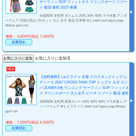
サーフィン SUP フィットネス マリンスポーツ リゾー
ト 吸湿 速乾 2025 春夏
水陸両用 女性用 ボトムス 20代 30代 40代 ママ水着 アンダ
ーウェア 日焼け防止 UVカット 大人 女子 単品 日本製 M L swim surf aqua yoga
fitness gym run
価格： 6,800円(税込 7,480円)
在庫切れ
お気に入りに追加済
NEW
【送料無料】La-2 ラドゥ 水着 クロスタンクトップ レ
ディース 2007 CROSS TANK TOP トップス ヨガ ズン
バ ZUMBA 5色 ランニング サーフィン SUP フィットネ
ス マリンスポーツ 大人女子 ビーチ リゾート 吸湿 速乾
水陸両用 女性用 体型カバー 20代 30代 40代 ママ水着 レデ
ィースウェア M L ピラティス swim surf aqua yoga fitness
gym run
価格： 7,800円(税込 8,580円)
在庫切れ