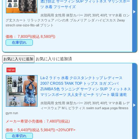
透け防止 サーフィン SUP フィットネス マリンスポー
ツ 水着 フリーサイズ
水陸両用 女性用 体型カバー 20代 30代 40代 ママ水着 ロン
グ丈スカート リラックスウェア パンの木 プルメリア シダ ハイビスカス 2way
strech one-size-fits-all プリント
価格： 7,800円(税込 8,580円)
在庫切れ
お気に入りに追加済
NEW
La-2 ラドゥ 水着 クロスタンクトップ レディース
2007 CROSS TANK TOP トップス ヨガ ズンバ
ZUMBA 5色 ランニング サーフィン SUP フィットネス
マリンスポーツ 大人女子 ビーチ リゾート 吸湿 速乾
水陸両用 女性用 体型カバー 20代 30代 40代 ママ水着 レデ
ィースウェア M L ピラティス swim surf aqua yoga fitness
gym run
メーカー希望小売価格：7,480円(税込)
価格： 5,440円(税込 5,984円)
<20%OFF>
在庫切れ