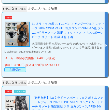
お気に入りに追加済
NEW
La-2 ラドゥ 水着 スイム パンツ アンダーウェア レディ
ース 2009 SWIM PANTS ヨガ ズンバ ZUMBA 5色 ラン
ニング サーフィン SUP フィットネス マリンスポーツ
ビーチ リゾート 吸湿 速乾 下着
水陸両用 女性用 体型カバー 20代 30代 40代 ママ水着 アン
ダーウェア 日焼け防止 UVカット 大人 女子 単品 日本製 M
L swim surf aqua yoga fitness gym run
メーカー希望小売価格：4,400円(税込)
価格： 3,200円(税込 3,520円)
<20%OFF>
在庫切れ
お気に入りに追加済
NEW
PICK UP
【送料無料】 La-2 ラドゥ スポーツウェア ボトム スカ
ートレディース 2022 LONG SKIRT ロングスカート ビ
ーチ リゾート 吸湿速乾 フラ ヨガ ズンバ UPF50 4色