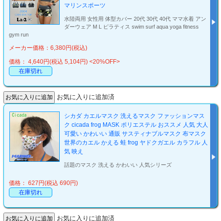
マリンスポーツ
水陸両用 女性用 体型カバー 20代 30代 40代 ママ水着 アン
ダーウェア M L ピラティス swim surf aqua yoga fitness
gym run
メーカー価格：6,380円(税込)
価格： 4,640円(税込 5,104円)
<20%OFF>
在庫切れ
お気に入りに追加済
シカダ カエルマスク 洗えるマスク ファッションマス
ク cicada frog MASK ポリエステル おススメ 人気 大人
可愛い かわいい 通販 サスティナブルマスク 布マスク
世界のカエル かえる 蛙 frog ヤドクガエル カラフル 人
気 映え
話題のマスク 洗える かわいい 人気シリーズ
価格： 627円(税込 690円)
在庫切れ
お気に入りに追加済