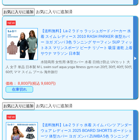
お気に入りに追加済
NEW
【送料無料】La-2 ラドゥ ラッシュガード パーカー 水
着 スイム レディース 2010 RASH PARKER 体型カバ
ー ヨガ ズンバ 3色 ランニング サーフィン SUP フィッ
トネス マリンスポーツ ビーチ リゾート 吸湿 速乾 上着
サウナ マラソン 日本製
水陸両用 女性用 体型カバー 水着 日焼け防止 UVカット 大
人 女子 単品 日本製 M L swim surf aqua yoga fitness gym run 20代 30代 40代 50代
60代 ママ スイム プール 海外旅行
価格： 8,800円(税込 9,680円)
在庫切れ
お気に入りに追加済
NEW
【送料無料】La-2 ラドゥ 水着 スイム パンツ アンダー
ウェア レディース 2025 BOARD SHORTS ボードショ
ーツ 体型カバー ヨガ ズンバ ZUMBA 5色 ランニング