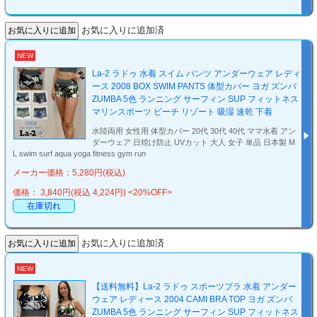
お気に入りに追加済
NEW
La-2 ラドゥ 水着 スイム パンツ アンダーウェア レディ
ース 2008 BOX SWIM PANTS 体型カバー ヨガ ズンバ
ZUMBA 5色 ランニング サーフィン SUP フィットネス
マリンスポーツ ビーチ リゾート 吸湿 速乾 下着
水陸両用 女性用 体型カバー 20代 30代 40代 ママ水着 アン
ダーウェア 日焼け防止 UVカット 大人 女子 単品 日本製 M
L swim surf aqua yoga fitness gym run
メーカー価格：5,280円(税込)
価格： 3,840円(税込 4,224円)
<20%OFF>
在庫切れ
お気に入りに追加済
NEW
【送料無料】La-2 ラドゥ スポーツブラ 水着 アンダー
ウェア レディース 2004 CAMI BRA TOP ヨガ ズンバ
ZUMBA 5色 ランニング サーフィン SUP フィットネス