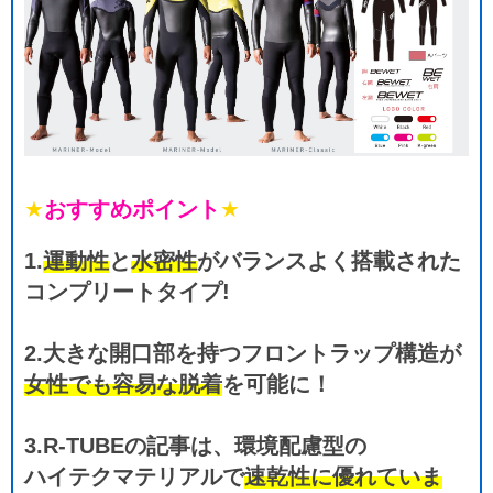
★
おすすめポイント
★
1.
運動性
と
水密性
がバランスよく搭載された
コンプリートタイプ!
2.大きな開口部を持つフロントラップ構造が
女性でも容易な脱着
を可能に！
3.R-TUBEの記事は、環境配慮型の
ハイテクマテリアルで
速乾性に優れていま