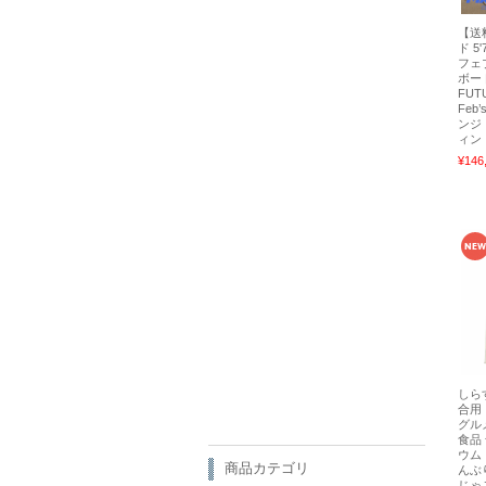
【送
ド 5
フェ
ボー
FUTU
Feb’
ンジ
ィン
¥146
しら
合用
グル
食品
ウム
商品カテゴリ
んぶ
じゃ