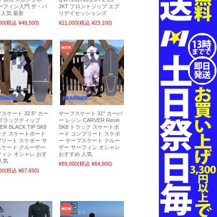
ーフィン入門 ザ・バ
JKT フロントジップ エブ
2 人気 最新
リデイセッションズ
00
(税込 ¥49,500)
¥21,000
(税込 ¥23,100)
スケート 32.5" カー
サーフスケート 31" カーバ
 ブラックティップ
ー レジン CARVER Resin
ER BLACK TIP SK8
SK8 トラック スケートボ
ック スケートボード
ード コンプリート スケボ
リート スケボー サ
ー サーフスケート クルー
スケート クルーザー
ザー サーフィン オシャレ
ィン オシャレ おす
おすすめ 人気
人気
¥59,000
(税込 ¥64,900)
00
(税込 ¥67,650)