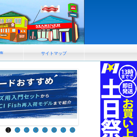
声
サイトマップ
1
2
3
4
5
6
7
8