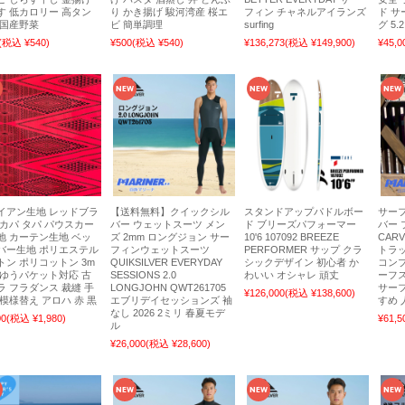
す 低カロリー 高タン
り かき揚げ 駿河湾産 桜エ
フィン チャネルアイランズ
ド サ
 国産野菜
ビ 簡単調理
surfing
グ 5.
(税込 ¥540)
¥500
(税込 ¥540)
¥136,273
(税込 ¥149,900)
¥45,0
イアン生地 レッドブラ
【送料無料】クイックシル
スタンドアップパドルボー
サーフ
 カパ タパ パウスカー
バー ウェットスーツ メン
ド ブリーズパフォーマー
バー
地 カーテン生地 ベッ
ズ 2mm ロングジョン サー
10'6 107092 BREEZE
CARV
バー生地 ポリエステル
フィンウェットスーツ
PERFORMER サップ クラ
トラ
トン ポリコットン 3m
QUIKSILVER EVERYDAY
シックデザイン 初心者 か
コンプ
 ゆうパケット対応 古
SESSIONS 2.0
わいい オシャレ 頑丈
ーフ
ラ フラダンス 裁縫 手
LONGJOHN QWT261705
サーフ
¥126,000
(税込 ¥138,600)
 模様替え アロハ 赤 黒
エブリデイセッションズ 袖
すめ 
なし 2026 2ミリ 春夏モデ
00
(税込 ¥1,980)
¥61,5
ル
¥26,000
(税込 ¥28,600)