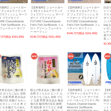
料無料】ショートボー
【送料無料】ショートボー
【送料無料】ショートボー
白浜
'7 チャネルアイランズ
ド 5'9 チャネルアイランズ
ド 5'11 チャネルアイラン
トート
ブズフィッシュ サーフ
フェブズフィッシュ サーフ
ズ フェブズフィッシュ サ
ラスト
ド プラグタイプ
ボード プラグタイプ
ーフボード プラグタイプ
サーフ
RE ChannelIslands
FUTURE ChannelIslands
FUTURE ChannelIslands
ンバス
s Fish SurfBoards オレ
Feb’s Fish SurfBoards イエ
Feb’s Fish SurfBoards フュ
bag
 フューチャー サーフ
ロー グリーン フューチャ
ーチャー サーフィン
レゼン
ー サーフィン
レディ
¥146,727
(税込 ¥161,400)
底マチ
,727
(税込 ¥161,400)
¥146,727
(税込 ¥161,400)
気 
¥2,30
す炊き込みご飯の素 2
桜えび炊き込みご飯の素 2
【送料無料】 ショートボー
【送
 さ おうちごはん 自炊
合用 さくらエビ ピンク え
ド 5'9 チャンネルアイラン
ボー
メ 土産 即席 炊き込み
び おうちごはん 自炊 グル
ド アルメリック サーフボ
ト OC
 母の日 水揚げ カルシ
メ 土産 即席 炊き込み 食品
ード ベターエブリデイ PU
BUG 
 ビタミン パスタ 丼 ど
母の日 駿河湾の宝石 静岡
Futures Channel Islands
ーフィ
り かき揚げ ちりめん
市 由比港 サクラエビ 水揚
Almerrick SurfBoards
ット 
こ しらす干し 釜揚げ
げ パスタ 酒蒸し 丼 どんぶ
BETTER EVERYDAY サー
安全 