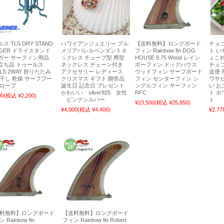
ス TLS DRY STAND
ハワイアンジュエリー プル
【送料無料】ロングボード
チョコ
NGER ドライスタンド
メリアバレルペンダントネ
フィン Rainbow fin DOG
ト い
ガー サーフィン用品
ックレス チューブ型 樽型
HOUSE 9.75 Wood レイン
ょこ
立ち品 トゥールス
ネックレス チェーン付き
ボーフィン ドッグハウス
チョコ
LS 2WAY 折りたたみ
アクセサリー レディース
ウッドフィン サーフボード
送便 
物干し 乾燥 サーフブー
クリスマス ギフト 贈答品
フィン センターフィン シ
ワサビ
グローブ
誕生日 記念日 プレゼント
ングルフィン サーフィン
い お
かわいい silver925 女性
RFC
ト ホ
00
(税込 ¥2,200)
ピンクシルバー
ト
¥23,500
(税込 ¥25,850)
¥4,000
(税込 ¥4,400)
¥2,77
料無料】ロングボード
【送料無料】ロングボード
 Rainbow fin
フィン Rainbow fin Robert