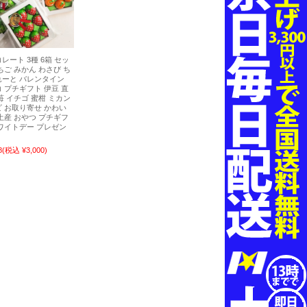
レート 3種 6箱 セッ
ちご みかん わさび ち
れーと バレンタイン
 プチギフト 伊豆 直
苺 イチゴ 蜜柑 ミカン
 お取り寄せ かわい
土産 おやつ プチギフ
ワイトデー プレゼン
8
(税込 ¥3,000)