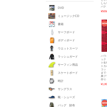
しら
パク
DVD
¥500
ミュージックCD
書籍
サーフボード
ボディボード
ウエットスーツ
ハワ
ラッシュガード
ック
ト生
サーフィン用品
トカ
コッ
スケートボード
まで
典フ
作り
時計
¥1,8
サングラス
靴・シューズ
バッグ 財布