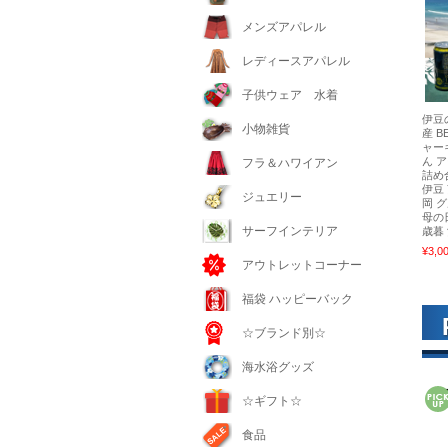
メンズアパレル
レディースアパレル
子供ウェア 水着
伊豆
小物雑貨
産 B
ャー
ん 
フラ＆ハワイアン
詰め
伊豆
ジュエリー
岡 
母の
サーフインテリア
歳暮 
¥3,0
アウトレットコーナー
福袋 ハッピーバック
☆ブランド別☆
海水浴グッズ
☆ギフト☆
食品