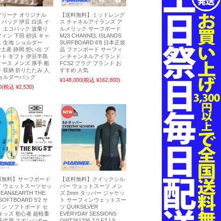
マリーナ オリジナル
【送料無料】ミッドレング
バッグ 伊豆 白浜 イ
ス チャネルアイランズ ア
 エコバック 波乗り
ルメリック サーフボード
ィン 下田 砂浜 キャ
M23 CHANNEL ISLANDS
 生地 ショルダー
SURFBOARD 6'8 日本正規
 お土産 静岡 想い出 プ
品 ファンボード サーフィ
ト ギフト 伊豆半島
ン チャンネルアイランド
ース メンズ 厚手 船
FCS2 プラグ ブランド お
 収納 折りたたみ 人
すすめ 人気
ショルダーバッグ
¥148,000
(税込 ¥162,800)
0
(税込 ¥2,530)
料無料】サーフボード
【送料無料】クイックシル
ド ウェットスーツセッ
バー ウェットスーツ メン
EAN&EARTH THE
ズ 2mm タッパー ジャケッ
SOFTBOARD 5'2 サ
ト サーフィンウェットスー
ン ソフトボード セ
ツ QUIKSILVER
キッズ 初心者 超軽量
EVERYDAY SESSIONS
子供用 スポンジボー
QWT261706 2.0 FZ LS