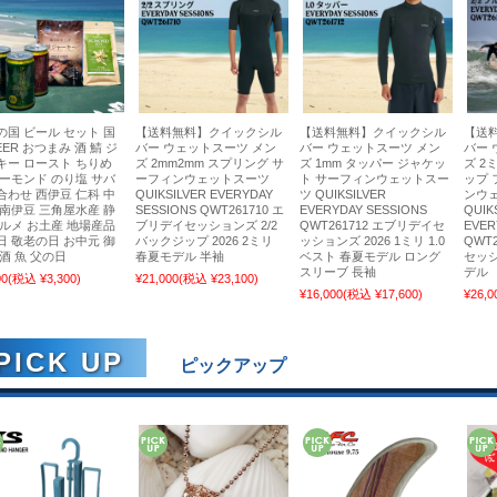
の国 ビール セット 国
【送料無料】クイックシル
【送料無料】クイックシル
【送
EER おつまみ 酒 鯖 ジ
バー ウェットスーツ メン
バー ウェットスーツ メン
バー 
キー ロースト ちりめ
ズ 2mm2mm スプリング サ
ズ 1mm タッパー ジャケッ
ズ 2
アーモンド のり塩 サバ
ーフィンウェットスーツ
ト サーフィンウェットスー
ップ 
合わせ 西伊豆 仁科 中
QUIKSILVER EVERYDAY
ツ QUIKSILVER
ンウ
 南伊豆 三角屋水産 静
SESSIONS QWT261710 エ
EVERYDAY SESSIONS
QUIK
グルメ お土産 地場産品
ブリデイセッションズ 2/2
QWT261712 エブリデイセ
EVER
日 敬老の日 お中元 御
バックジップ 2026 2ミリ
ッションズ 2026 1ミリ 1.0
QWT
酒 魚 父の日
春夏モデル 半袖
ベスト 春夏モデル ロング
セッシ
スリーブ 長袖
デル
00
(税込 ¥3,300)
¥21,000
(税込 ¥23,100)
¥16,000
(税込 ¥17,600)
¥26,0
ピックアップ