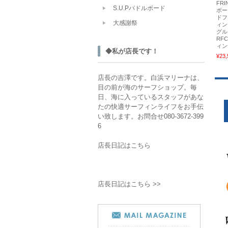
FRI
S.U.Pパドルボード
ボー
ドフ
大感謝祭
ィン
グル
RF
ィン
◆私が店長です！
¥23,
店長の吉澤です。白浜マリーナは、
目の前が海のサーフショップ。毎
日、海に入っているスタッフがあな
たの快適サーフィンライフをお手伝
い致します。お問合せ080-3672-399
6
店長日記はこちら
店長日記はこちら >>