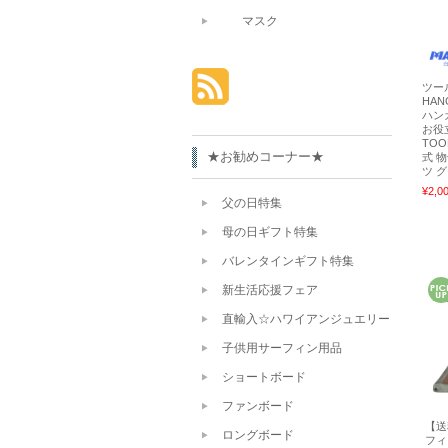
マスク
ツール
HA
ハン
お役
TOO
★お勧めコーナー★
式 
ツ 
¥2,0
父の日特集
母の日ギフト特集
バレンタインギフト特集
新生活応援フェア
直輸入☆ハワイアンジュエリー
子供用サーフィン用品
ショートボード
ファンボード
【送
ロングボード
フィン