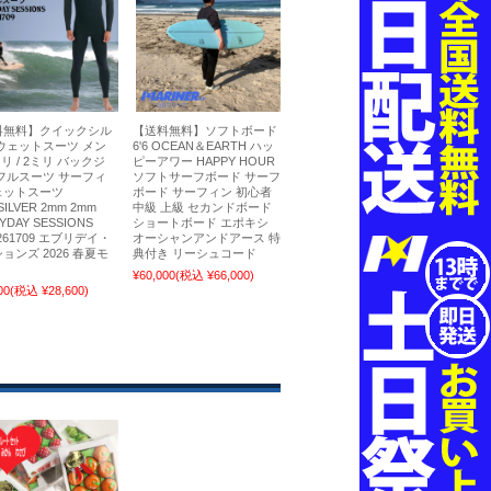
料無料】クイックシル
【送料無料】ソフトボード
ウェットスーツ メン
6'6 OCEAN＆EARTH ハッ
ミリ / 2ミリ バックジ
ピーアワー HAPPY HOUR
フルスーツ サーフィ
ソフトサーフボード サーフ
ェットスーツ
ボード サーフィン 初心者
SILVER 2mm 2mm
中級 上級 セカンドボード
YDAY SESSIONS
ショートボード エポキシ
261709 エブリデイ・
オーシャンアンドアース 特
ョンズ 2026 春夏モ
典付き リーシュコード
¥60,000
(税込 ¥66,000)
00
(税込 ¥28,600)