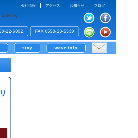
会社情報
アクセス
お知らせ
ブログ
Loading
58-22-6002
FAX 0558-23-5339
e
stay
wave info
マリ