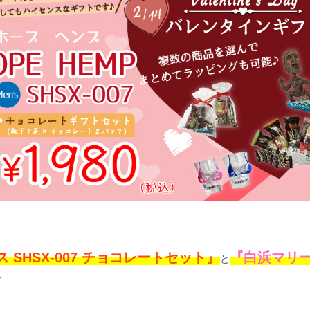
 SHSX-007 チョコレートセット』
『白浜マリ
と
♪