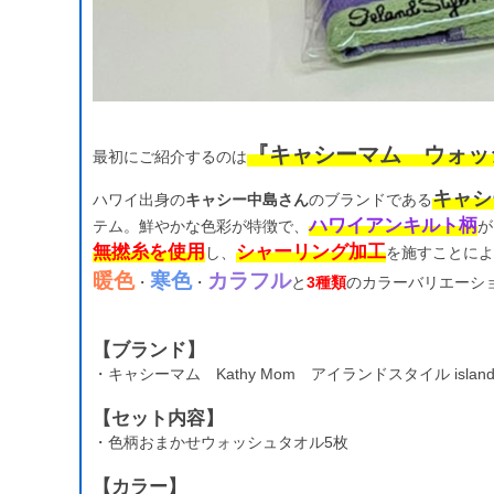
『キャシーマム ウォッ
最初にご紹介するのは
キャシ
ハワイ出身の
キャシー中島さん
のブランドである
ハワイアンキルト柄
テム。鮮やかな色彩が特徴で、
が
無撚糸を使用
シャーリング加工
し、
を施すことによ
暖色
寒色
カラフル
・
・
と
3種類
のカラーバリエーシ
【ブランド】
・キャシーマム Kathy Mom アイランドスタイル islandst
【セット内容】
・色柄おまかせウォッシュタオル5枚
【カラー】