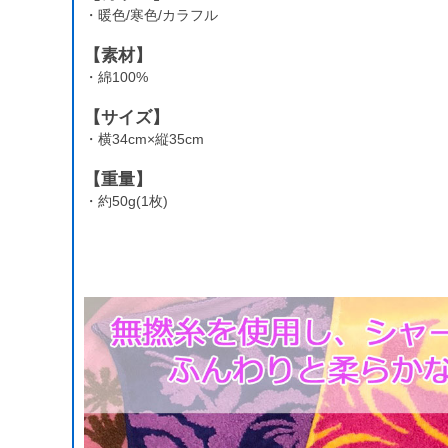
・暖色/寒色/カラフル
【素材】
・綿100%
【サイズ】
・横34cm×縦35cm
【重量】
・約50g(1枚)