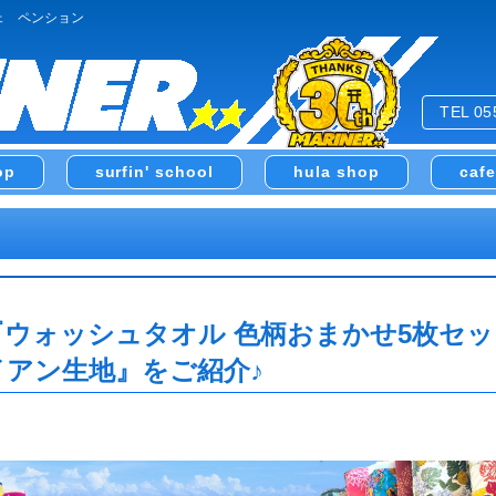
ェ ペンション
TEL 05
op
surfin' school
hula shop
caf
『ウォッシュタオル 色柄おまかせ5枚セッ
アン生地』をご紹介♪