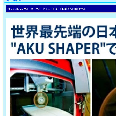
Blue Surfboard ブルーサーフボード ショートボード L-3 5'9" 小波用モデル