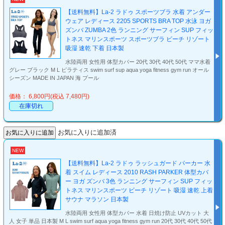
【送料無料】La-2 ラドゥ スポーツブラ 水着 アンダー
ウェア レディース 2205 SPORTS BRA TOP 水泳 ヨガ
ズンバ ZUMBA 2色 ランニング サーフィン SUP フィッ
トネス マリンスポーツ スポーツブラ ビーチ リゾート
吸湿 速乾 下着 日本製
水陸両用 女性用 体型カバー 20代 30代 40代 50代 ママ水着
グレー ブラック M L ピラティス swim surf sup aqua yoga fitness gym run オール
シーズン MADE IN JAPAN 海 プール
価格： 6,800円(税込 7,480円)
在庫切れ
お気に入りに追加済
NEW
【送料無料】La-2 ラドゥ ラッシュガード パーカー 水
着 スイム レディース 2010 RASH PARKER 体型カバ
ー ヨガ ズンバ 3色 ランニング サーフィン SUP フィッ
トネス マリンスポーツ ビーチ リゾート 吸湿 速乾 上着
サウナ マラソン 日本製
水陸両用 女性用 体型カバー 水着 日焼け防止 UVカット 大
人 女子 単品 日本製 M L swim surf aqua yoga fitness gym run 20代 30代 40代 50代