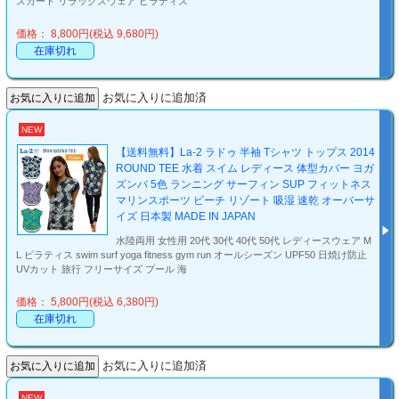
スカート リラックスウェア ピラティス
価格： 8,800円(税込 9,680円)
在庫切れ
お気に入りに追加済
NEW
【送料無料】La-2 ラドゥ 半袖 Tシャツ トップス 2014
ROUND TEE 水着 スイム レディース 体型カバー ヨガ
ズンバ 5色 ランニング サーフィン SUP フィットネス
マリンスポーツ ビーチ リゾート 吸湿 速乾 オーバーサ
イズ 日本製 MADE IN JAPAN
水陸両用 女性用 20代 30代 40代 50代 レディースウェア M
L ピラティス swim surf yoga fitness gym run オールシーズン UPF50 日焼け防止
UVカット 旅行 フリーサイズ プール 海
価格： 5,800円(税込 6,380円)
在庫切れ
お気に入りに追加済
NEW