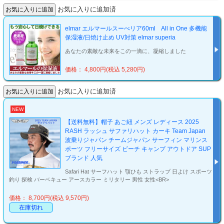
お気に入りに追加済
elmar エルマールスーぺリア60ml All in One 多機能
保湿液/日焼け止め UV対策 elmar superia
あなたの素敵な未来をこの一滴に、凝縮しました
価格： 4,800円(税込 5,280円)
お気に入りに追加済
NEW
【送料無料】帽子 あご紐 メンズ レディース 2025
RASH ラッシュ サファリハット カーキ Team Japan
波乗りジャパン チームジャパン サーフィン マリンス
ポーツ フリーサイズ ビーチ キャンプ アウトドア SUP
ブランド 人気
Safari Hat サーフハット 顎ひも ストラップ 日よけ スポーツ
釣り 探検 バーベキュー アースカラー ミリタリー 男性 女性<BR>
価格： 8,700円(税込 9,570円)
在庫切れ