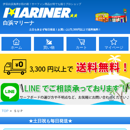
伊豆白浜海岸が目の前！サーフィン用品が何でも揃うプロショップ
白浜マリーナ
土日も休まず毎日発送！お買い上げ3,300円以上で送料無料！
ホーム
買い物
カート
マイページ
TOP
>
ＳＵＰ
★土日祝も毎日発送★