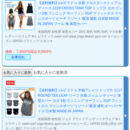
【送料無料】La-2 ラドゥ 水着 クロスタンクトップ レ
ディース 2229 CROSS TANK TOP トップス ヨガ ズン
バ 2色 ランニング サーフィン SUP フィットネス マリ
ンスポーツ ビーチ リゾート 吸湿 速乾 日本製 MADE
IN JAPAN プール 海 体型カバー
水陸両用 女性用 体型カバー 20代 30代 40代 50代 ママ水着
レディースウェア M L ピラティス swim surf aqua yoga fitness gym run オールシー
ズン UPF50 ブラトップ スタジオ
価格： 7,800円(税込 8,580円)
在庫切れ
お気に入りに追加済
NEW
【送料無料】La-2 ラドゥ 半袖 Tシャツ トップス 1117
ROUND TEE LEAF リーフ 水着 スイム レディース 体
型カバー ヨガ 3色 ランニング サーフィン SUP フィッ
トネス マリンスポーツ リゾート 吸湿 速乾 オーバーサ
イズ 日本製 MADE IN JAPAN
水陸両用 女性用 フェス アウトドア レディースウェア M L
ピラティス swim surf yoga fitness gym run オールシーズン UPF50 日焼け防止 UV
カット 旅行 フリーサイズ プール 海