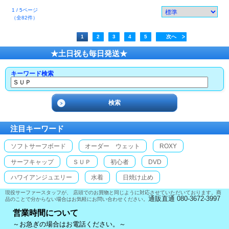
1 / 5ページ
（全82件）
1
2
3
4
5
次へ
★土日祝も毎日発送★
キーワード検索
注目キーワード
ソフトサーフボード
オーダー ウェット
ROXY
サーフキャップ
ＳＵＰ
初心者
DVD
ハワイアンジュエリー
水着
日焼け止め
現役サーファースタッフが、 店頭でのお買物と同じように対応させていただいております。商
通販直通 080-3672-3997
品のことで分からない場合はお気軽にお問い合わせください。
営業時間について
～お急ぎの場合はお電話ください。～