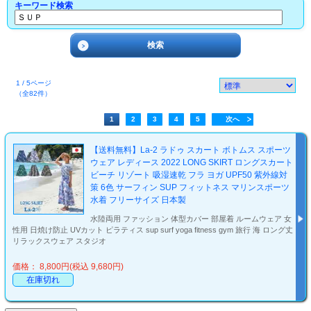
キーワード検索
1 / 5ページ
（全82件）
1
2
3
4
5
次へ
【送料無料】La-2 ラドゥ スカート ボトムス スポーツ
ウェア レディース 2022 LONG SKIRT ロングスカート
ビーチ リゾート 吸湿速乾 フラ ヨガ UPF50 紫外線対
策 6色 サーフィン SUP フィットネス マリンスポーツ
水着 フリーサイズ 日本製
水陸両用 ファッション 体型カバー 部屋着 ルームウェア 女
性用 日焼け防止 UVカット ピラティス sup surf yoga fitness gym 旅行 海 ロング丈
リラックスウェア スタジオ
価格： 8,800円(税込 9,680円)
在庫切れ