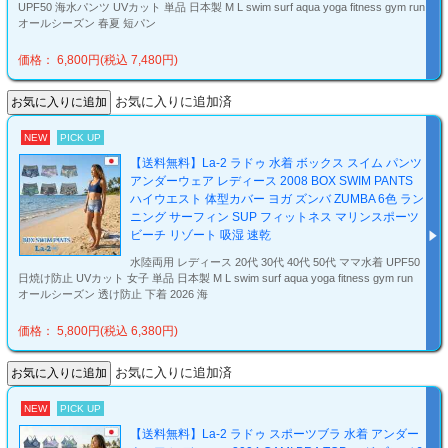
UPF50 海水パンツ UVカット 単品 日本製 M L swim surf aqua yoga fitness gym run
オールシーズン 春夏 短パン
価格： 6,800円(税込 7,480円)
お気に入りに追加済
NEW
PICK UP
【送料無料】La-2 ラドゥ 水着 ボックス スイム パンツ
アンダーウェア レディース 2008 BOX SWIM PANTS
ハイウエスト 体型カバー ヨガ ズンバ ZUMBA 6色 ラン
ニング サーフィン SUP フィットネス マリンスポーツ
ビーチ リゾート 吸湿 速乾
水陸両用 レディース 20代 30代 40代 50代 ママ水着 UPF50
日焼け防止 UVカット 女子 単品 日本製 M L swim surf aqua yoga fitness gym run
オールシーズン 透け防止 下着 2026 海
価格： 5,800円(税込 6,380円)
お気に入りに追加済
NEW
PICK UP
【送料無料】La-2 ラドゥ スポーツブラ 水着 アンダー