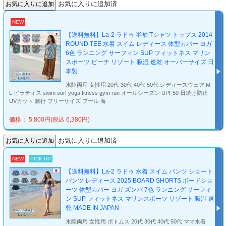
お気に入りに追加済
NEW
【送料無料】La-2 ラドゥ 半袖 Tシャツ トップス 2014
ROUND TEE 水着 スイム レディース 体型カバー ヨガ
6色 ランニング サーフィン SUP フィットネス マリン
スポーツ ビーチ リゾート 吸湿 速乾 オーバーサイズ 日
本製
水陸両用 女性用 20代 30代 40代 50代 レディースウェア M
L ピラティス swim surf yoga fitness gym run オールシーズン UPF50 日焼け防止
UVカット 旅行 フリーサイズ プール 海
価格： 5,800円(税込 6,380円)
お気に入りに追加済
NEW
PICK UP
【送料無料】La-2 ラドゥ 水着 スイム パンツ ショート
パンツ レディース 2025 BOARD SHORTS ボードショ
ーツ 体型カバー ヨガ ズンバ 7色 ランニング サーフィ
ン SUP フィットネス マリンスポーツ リゾート 吸湿 速
乾 MADE IN JAPAN
水陸両用 女性用 ボトムス 20代 30代 40代 50代 ママ水着