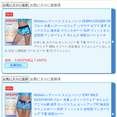
お気に入りに追加済
NEW
69slam レディース スイム パンツ ZEBRA GSSZBR-PA
ブルー 水着 レディースウェア シマウマ ゼブラ 派手 ロ
ックスラム 海水浴 マリンスポーツ SUP フィットネス
女性用 アンダーウェア ボトムス 体型カバー ビーチ
S M L XL カラフル ホットパンツ 青 下着 サーフィン フェス
アウトドア BBQ リゾート 水泳 映え スイムショーツ おしゃ
れ 目立つ 個性的 プール ビーチ 海 川 ファッション
価格： 6,800円(税込 7,480円)
在庫切れ
お気に入りに追加済
NEW
69slam レディース スイム パンツ STAY WILD
GSSSYW-PA ブルー 水着 レディースウェア ボトムス
アニマル柄 派手 ロックスラム セットアップ可 海水浴
マリンスポーツ SUP フィットネス 女性用 アンダーウ
ェア 下着 体型カバー