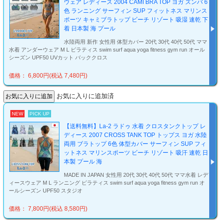
ウェア レディース 2004 CAMI BRA TOP ヨガ ズンバ 6
色 ランニング サーフィン SUP フィットネス マリンス
ポーツ キャミブラトップ ビーチ リゾート 吸湿 速乾 下
着 日本製 海 プール
水陸両用 新作 女性用 体型カバー 20代 30代 40代 50代 ママ
水着 アンダーウェア M L ピラティス swim surf aqua yoga fitness gym run オール
シーズン UPF50 UVカット バッククロス
価格： 6,800円(税込 7,480円)
お気に入りに追加済
NEW
PICK UP
【送料無料】La-2 ラドゥ 水着 クロスタンクトップ レ
ディース 2007 CROSS TANK TOP トップス ヨガ 水陸
両用 ブラトップ 6色 体型カバー サーフィン SUP フィ
ットネス マリンスポーツ ビーチ リゾート 吸汗 速乾 日
本製 プール 海
MADE IN JAPAN 女性用 20代 30代 40代 50代 ママ水着 レデ
ィースウェア M L ランニング ピラティス swim surf aqua yoga fitness gym run オ
ールシーズン UPF50 スタジオ
価格： 7,800円(税込 8,580円)