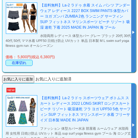
【送料無料】La-2 ラドゥ 水着 スイム パンツ アンダー
ウェア レディース 2227 BOX SWIM PANTS 体型カバ
ー ヨガ ズンバ ZUMBA 2色 ランニング サーフィン
SUP フィットネス マリンスポーツ ビーチ リゾート 吸
湿 速乾 下着 2025 MADE IN JAPAN 海 プール
水陸両用 レディース 体型カバー グレー ブラック 20代 30代
40代 50代 ママ水着 UPF50 日焼け防止 UVカット 単品 日本製 M L swim surf yoga
fitness gym run オールシーズン
価格： 5,800円(税込 6,380円)
在庫切れ
お気に入りに追加済
NEW
【送料無料】La-2 ラドゥ スポーツウェア ボトムス ス
カート レディース 2022 LONG SKIRT ロングスカート
ビーチ リゾート 吸湿速乾 フラ ヨガ UPF50 5色 サーフ
ィン SUP フィットネス マリンスポーツ 水着 フリーサ
イズ 日本製 MADE IN JAPAN
ファッション 体型カバー水泳 部屋着 ルームウェア 水陸両
用 女性用 日焼け防止 UVカット 単品 sup surf yoga fitness gym プール 海 ロング丈