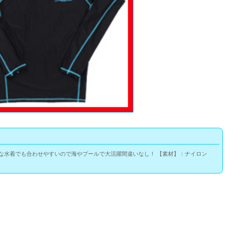
どんな水着でも合わせやすいので海やプールで大活躍間違いなし！ 【素材】：ナイロン