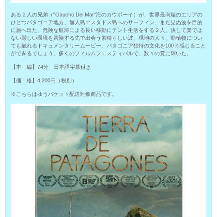
ある２人の兄弟（"Gaucho Del Mar"海のカウボーイ）が、世界最南端のエリアの
ひとつパタゴニア地方、無人島エスタドス島へのサーフィン、まだ見ぬ波を目的
に旅へ出た。危険な航海による長い移動にテント生活をする２人。決して楽では
ない厳しい環境を冒険する先で出会う素晴らしい波、現地の人々、動植物につい
ても触れるドキュメンタリームービー。パタゴニア独特の文化を100％感じること
ができるでしょう。多くのフィルムフェスティバルで、数々の賞に輝いた。
【本 編】74分 日本語字幕付き
【価 格】4,200円（税別）
※こちらはゆうパケット配送対象商品です。