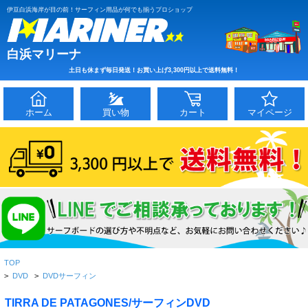
伊豆白浜海岸が目の前！サーフィン用品が何でも揃うプロショップ
白浜マリーナ
土日も休まず毎日発送！お買い上げ3,300円以上で送料無料！
ホーム
買い物
カート
マイページ
TOP
>
DVD
>
DVDサーフィン
TIRRA DE PATAGONES/サーフィンDVD