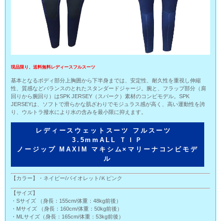
現品限り、送料無料レディースフルスーツ
基本となるボディ部分上胸囲から下半身までは、安定性、耐久性を重視し伸縮
性、質感などバランスのとれたスタンダードジャージ。腕と、フラップ部分（肩
回りから腕回り）はSPK JERSEY（スパーク）素材のコンビモデル。SPK
JERSEYは、ソフトで滑らかな肌ざわりでモジュラス感が高く、高い運動性を誇
り、ウルトラ撥水により水の含みを最小限に抑えます。
レディースウェットスーツ フルスーツ
3.5mmALL ＴＩＰ
ノージップ MAXIM マキシム×マリーナコンビモデ
ル
【カラー】・ネイビー/バイオレット/Ｋピンク
【サイズ】
・Sサイズ （身長：155cm/体重：48kg前後）
・Mサイズ （身長：160cm/体重：50kg前後）
・MLサイズ（身長：165cm/体重：53kg前後）