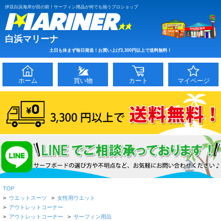
伊豆白浜海岸が目の前！サーフィン用品が何でも揃うプロショップ
白浜マリーナ
土日も休まず毎日発送！お買い上げ3,300円以上で送料無料！
ホーム
買い物
カート
マイページ
TOP
>
ウエットスーツ
>
女性用ウエット
>
アウトレットコーナー
>
アウトレットコーナー
>
サーフィン用品