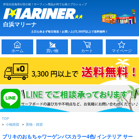
伊豆白浜海岸が目の前！サーフィン用品が何でも揃うプロショップ
白浜マリーナ
土日も休まず毎日発送！お買い上げ3,300円以上で送料無料！
ホーム
買い物
カート
マイページ
TOP
>
小物雑貨
>
置物・雑貨
ブリキのおもちゃワーゲンバスカラー4色/ インテリア サー