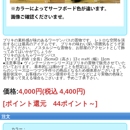
ブリキの素朴感が味のあるワーゲンバスの置物です。 レトロな空間を演
出するには最高のアイテムです。 ブリキの味わい深い雰囲気をどうぞ楽
しんでください。 ノスタルジーな置物を、お部屋のアクセントとして飾
ってみてはいかがでしょうか
ブリキのおもちゃワーゲンバス
【サイズ】約W（全長）25cmxD（高さ）13ｃｍxH（幅）11cm
●注意事項● ヴィンテージカーシリーズはブリキの置物で販売させていた
だいております。 基本的には動かすことを想定はしておりません。 こち
らのシリーズは一つづつ手作りの商品となるため個体差がございます。
撮影状況や、お客様のパソコン環境やモニターなどにより実物の色味と
若干違って見える場合もございます。予めご了承下さい。
価格:
4,000円
(税込 4,400円)
[ポイント還元 44ポイント～]
注文
カラー：