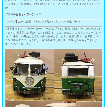
ノスタルジーな置物を、お部屋のアクセントとして飾ってみてはいかがでしょう
か
ブリキのおもちゃワーゲンバス
【サイズ】約W（全長）25cmxD（高さ）13ｃｍxH（幅）11cm
●注意事項● ヴィンテージカーシリーズはブリキの置物で販売させていただいてお
ります。 基本的には動かすことを想定はしておりません。 こちらのシリーズは一
つづつ手作りの商品となるため個体差がございます。 撮影状況や、お客様のパソ
コン環境やモニターなどにより実物の色味と若干違って見える場合もございま
す。予めご了承下さい。