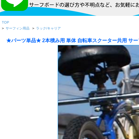
TOP
>
サーフィン用品
>
ラック/キャリア
★パーツ単品★ 2本積み用 単体 自転車スクーター共用 サー