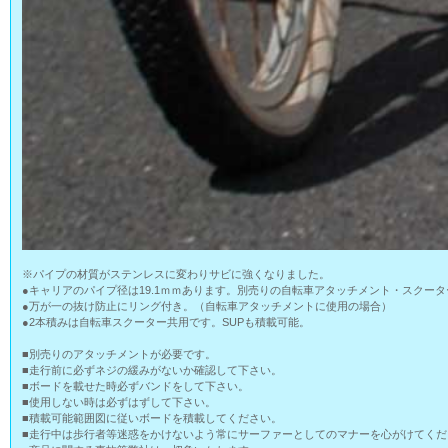
※パイプの材質がステンレスに変わりサビに強くなりました。
●キャリアのパイプ径は19.1ｍｍあります。別売りの自転車アタッチメント・スクー
●万が一の抜け防止にリング付き。（自転車アタッチメントに使用の場合）
●2本積みは自転車スクーター共用です。SUPも積載可能。
■別売りのアタッチメントが必要です。
■走行前に必ずネジの緩みがないか確認して下さい。
■ボードを載せた時必ずバンドをして下さい。
■使用しない時は必ずはずして下さい。
■積載可能範囲図に従いボードを積載してください。
■走行中は歩行者等迷惑をかけないよう常にサーファーとしてのマナーを心がけてくだ