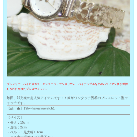
プルメリア・ハイビスカス・モンステラ・アンスリウム・パイナップルなどのハワイアン柄が型押
しされたされたブレスウォッチ♪
毎回、即完売の超人気アイテムです！！簡単ワンタッチ脱着のブレスレット型ウ
ォッチです。
【品 番】19fw-hawajyuwatch1
【サイズ】
・長さ：15cm
・直径：2cm
・ベルト：最大幅1.1cm