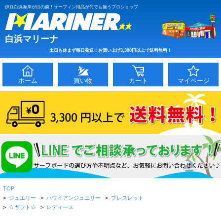
伊豆白浜海岸が目の前！サーフィン用品が何でも揃うプロショップ
白浜マリーナ
土日も休まず毎日発送！お買い上げ3,300円以上で送料無料！
ホーム
買い物
カート
マイページ
TOP
>
ジュエリー
>
ハワイアンジュエリー
>
ブレスレット
>
☆ギフト☆
>
レディース