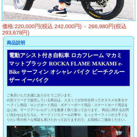
価格:220,000円(税込 242,000円)
266,980円(税込
～
293,678円)
商品説明
電動アシスト付き自転車 ロカフレーム マカミ
マットブラック ROCKA FLAME MAKAMI e-
Bike サーフィン オシャレ バイク ビーチクルー
ザー イーバイク
ご来店いただき誠にありがとうございます。
白浜マリーナで販売している商品は、スタッフが自信を持ってオススメ出来るサ
ーフィン用品・ロングボード用品・ボディーボード用品・スケートボード用品を
はじめ、サーフアパレルグッズを数多く取り扱っております。 商品に関するお問
い合わせはもちろん、サーフィンスクールの事や、もっとサーフィンが上手くな
りたい等の色々な相談も承けたわっておりますので、お気軽にご連絡ください。