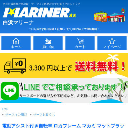
伊豆白浜海岸が目の前！サーフィン用品が何でも揃うプロショップ
白浜マリーナ
土日も休まず毎日発送！お買い上げ3,300円以上で送料無料！
ホーム
買い物
カート
マイページ
TOP
>
サーフィン用品
>
サーフお役立ち
電動アシスト付き自転車 ロカフレーム マカミ マットブラッ