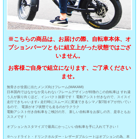
※こちらの商品は、お届けの際、自転車本体、オ
プションパーツともに組立上がった状態ではござ
いません。
お客様ご自身で組立になります、ご了承ください
ませ。
無骨さが全面に出たメンズ向けフレーム(MAKAMI)
日本国内ではなかなか見られないフレームデザインが特徴のこの自転車は すれ違
う人が振り向くほど、インパクト抜群です！ 電動アシスト付きなので、スイスイ
走行できちゃいます♪ 走行時にスムーズに変速できるシマノ製7段ギアが付いてい
るので、 電源がオフ状態でも走るのがラクラク
電動アシスト付き自転車をご検討の方、 新しい自転車をお探しの方、是非ともお
ススメです！
オプションカスタマイズで最高にかっこいい自転車を手に入れて下さい！
※ヘッドライト・ドリンクホルダー・レザーダブルシートはオプションの為、本