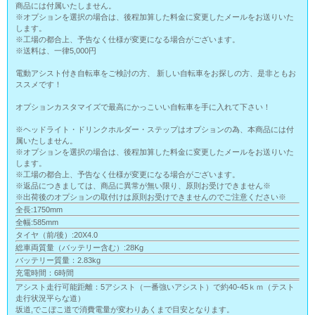
商品には付属いたしません。
※オプションを選択の場合は、後程加算した料金に変更したメールをお送りいた
します。
※工場の都合上、予告なく仕様が変更になる場合がございます。
※送料は、一律5,000円
電動アシスト付き自転車をご検討の方、 新しい自転車をお探しの方、是非ともお
ススメです！
オプションカスタマイズで最高にかっこいい自転車を手に入れて下さい！
※ヘッドライト・ドリンクホルダー・ステップはオプションの為、本商品には付
属いたしません。
※オプションを選択の場合は、後程加算した料金に変更したメールをお送りいた
します。
※工場の都合上、予告なく仕様が変更になる場合がございます。
※返品につきましては、商品に異常が無い限り、原則お受けできません※
※出荷後のオプションの取付けは原則お受けできませんのでご注意ください※
全長:1750mm
全幅:585mm
タイヤ（前/後）:20X4.0
総車両質量（バッテリー含む）:28Kg
バッテリー質量：2.83kg
充電時間：6時間
アシスト走行可能距離：5アシスト（一番強いアシスト）で約40-45ｋｍ（テスト
走行状況平らな道）
坂道,でこぼこ道で消費電量が変わりあくまで目安となります。