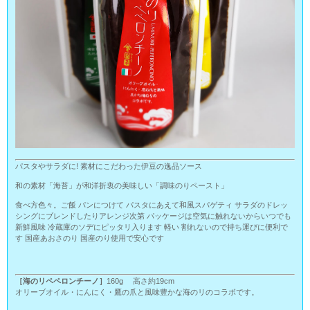
パスタやサラダに! 素材にこだわった伊豆の逸品ソース
和の素材「海苔」が和洋折衷の美味しい「調味のりペースト」
食べ方色々。ご飯 パンにつけて パスタにあえて和風スパゲティ サラダのドレッ
シングにブレンドしたりアレンジ次第 パッケージは空気に触れないからいつでも
新鮮風味 冷蔵庫のソデにピッタリ入ります 軽い 割れないので持ち運びに便利で
す 国産あおさのり 国産のり使用で安心です
［海のリペペロンチーノ］
160g 高さ約19cm
オリーブオイル・にんにく・鷹の爪と風味豊かな海のリのコラボです。