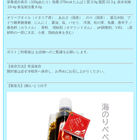
栄養成分表示（100gあたり）熱量:275kcal たんぱく質:3.0g 脂質:22.3ｇ 炭水化物
:19.4g 食塩相当量:8.0g
オリーブオイル（イタリア産）、あおさ（国産）、のり（国産）、還元水飴、ブ
ドウ糖果糖液糖、にんにく、醤油、塩、パセリ、 洋酒、松の実、魚醬、唐辛子 ／
着色料（カラメル）、香料、 増粘剤（タマリンドガム）、pH調整剤、V.B1、（原
材料の一部に大豆、小麦、鶏肉由来を含む）
ポストご到着後は お品物へのご配慮をお願いします。
【保存方法】常温保存
開封後は必ず冷暗所へ保存し、お早めにお召し上がりください。
【製造元】(株)いとう白子