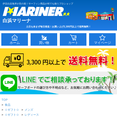
伊豆白浜海岸が目の前！サーフィン用品が何でも揃うプロショップ
白浜マリーナ
土日も休まず毎日発送！お買い上げ3,300円以上で送料無料！
ホーム
買い物
カート
マイページ
TOP
>
食品
>
☆ギフト☆
>
メンズ
>
☆ギフト☆
>
レディース