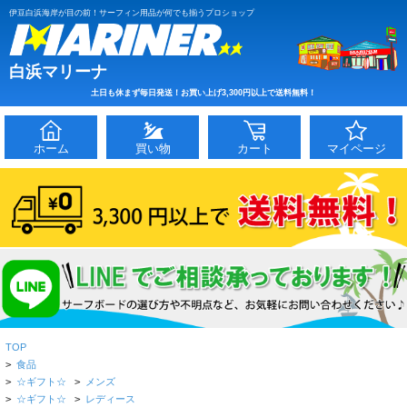
伊豆白浜海岸が目の前！サーフィン用品が何でも揃うプロショップ
白浜マリーナ
土日も休まず毎日発送！お買い上げ3,300円以上で送料無料！
ホーム
買い物
カート
マイページ
TOP
>
食品
>
☆ギフト☆
>
メンズ
>
☆ギフト☆
>
レディース