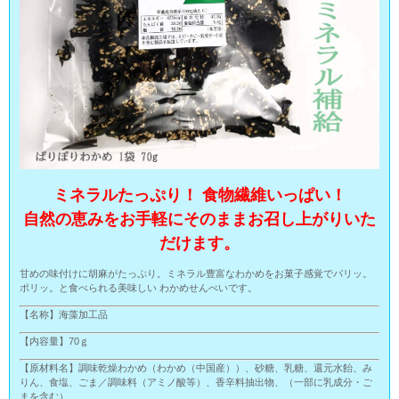
ミネラルたっぷり！ 食物繊維いっぱい！
自然の恵みをお手軽にそのままお召し上がりいた
だけます。
甘めの味付けに胡麻がたっぷり。ミネラル豊富なわかめをお菓子感覚でパリッ。
ポリッ。と食べられる美味しい わかめせんべいです。
【名称】海藻加工品
【内容量】70ｇ
【原材料名】調味乾燥わかめ（わかめ（中国産））、砂糖、乳糖、還元水飴、み
りん、食塩、ごま／調味料（アミノ酸等）、香辛料抽出物、（一部に乳成分・ご
まを含む）