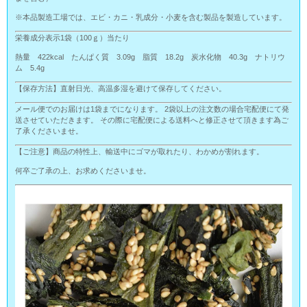
※本品製造工場では、エビ・カニ・乳成分・小麦を含む製品を製造しています。
栄養成分表示1袋（100ｇ）当たり
熱量 422kcal たんぱく質 3.09g 脂質 18.2g 炭水化物 40.3g ナトリウ
ム 5.4g
【保存方法】直射日光、高温多湿を避けて保存してください。
メール便でのお届けは1袋までになります。 2袋以上の注文数の場合宅配便にて発
送させていただきます。 その際に宅配便による送料へと修正させて頂きます為ご
了承くださいませ。
【ご注意】商品の特性上、輸送中にゴマが取れたり、わかめが割れます。
何卒ご了承の上、お求めくださいませ。