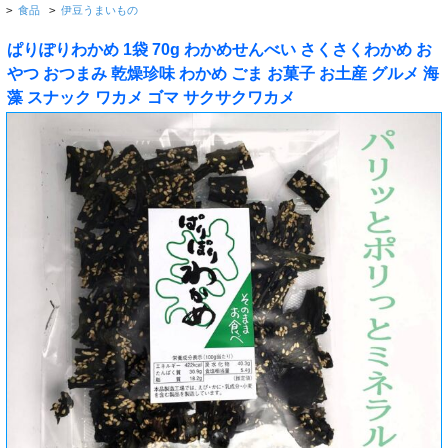
>
食品
>
伊豆うまいもの
ぱりぽりわかめ 1袋 70g わかめせんべい さくさくわかめ お
やつ おつまみ 乾燥珍味 わかめ ごま お菓子 お土産 グルメ 海
藻 スナック ワカメ ゴマ サクサクワカメ