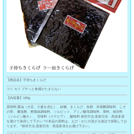
【商品名】子持ちきくらげ
コリ カリ プチっと食感がたまらない
【内容量】180g
原材料:醤油（大豆、小麦を含む）、砂糖、きくらげ、魚卵、米発酵調味料、しそ
の実、 醸造酢、鰹風味調味料、ソルビット、アミノ酸等調味料、香料、保存料
（ソルビン酸Ｋ）、 甘味料（ステビア）、酸味料 保存方法:直射日光・高温多湿
を避けて保存して下さい *※本品の原料は、えび・かにの混ざる漁法で採取してお
ります。 *保存方法:直射日光・高温多湿をお避け下さい。