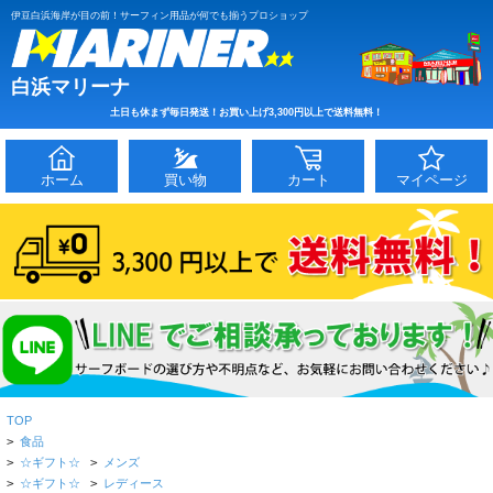
伊豆白浜海岸が目の前！サーフィン用品が何でも揃うプロショップ
白浜マリーナ
土日も休まず毎日発送！お買い上げ3,300円以上で送料無料！
ホーム
買い物
カート
マイページ
TOP
>
食品
>
☆ギフト☆
>
メンズ
>
☆ギフト☆
>
レディース