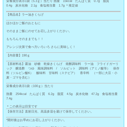
栄養成分表示1袋（5.3ｇ）当たり 熱量 15kcal たんぱく質 0.7g 脂質
0.4g 炭水化物 2.1g 食塩相当量 1.7g ＊推定値
【商品名】ラー油きくらげ
ほかほかご飯のおともに
そのままご飯にのせてお召し上がりください。
もちろんそのままでも！！
アレンジ次第で食べ方いろいろ さらに美味しく！
【内容量】190ｇ
【原材料名】醤油 砂糖 乾燥きくらげ 発酵調味料 ラー油 フライドガーリ
ック 醸造酢 つゆ 風味調味料 / ソルビット 調味料（アミノ酸等） 保存
料（ソルビン酸K） 酸味料 甘味料（ステビア） 香辛料 （一部に大豆・小
麦・ゴマを含む）
栄養成分表示1袋（100ｇ）当たり
熱量 254kcal たんぱく質 6.2g 脂質 4.5g 炭水化物 47.2g 食塩相当量
7.4g
＊この表示は目安です
【保存方法】直射日光、高温多湿を避けて保存してください。
*開封後はお早めにお召し上がりください。