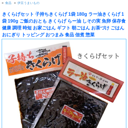
>
食品
>
伊豆うまいもの
きくらげセット 子持ちきくらげ 1袋 180g ラー油きくらげ 1
袋 190g ご飯のおとも きくらげ らー油 しその実 魚卵 保存食
健康 調理 時短 お家ごはん ギフト 朝ごはん お茶づけ ごはん
おにぎり トッピング おつまみ 食品 佃煮 惣菜