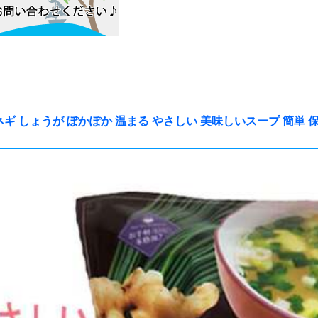
ギ しょうが ぽかぽか 温まる やさしい 美味しいスープ 簡単 保