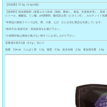
【内容量】57.6g（6.4g×9袋）
【原材料】粉末調味料（家畜エキス粉末（鶏肉、豚肉）、食塩、生姜粉末等）、具材
ビトール、糖酸塩。リン酸、pH調整剤、酸化防止剤（ビタミンE）、カロチノイド色
*本商品の製造ラインでは乳、卵、小麦、えび、かにを含む製品を生産しています。
*保存方法:直射日光・高温多湿をお避け下さい。
*小袋開封後は風味が逃げない様すぐにお召し上がり下さい。
栄養成分表示1袋（6.4ｇ）当たり
熱量 21kcal たんぱく質 1.2g 脂質 0.5g 炭水化物 2.9g 食塩相当量 1.5g