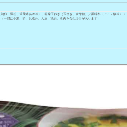
（鶏卵、澱粉、還元水あめ等）、乾燥玉ねぎ（玉ねぎ、麦芽糖）／調味料（アミノ酸等） 
素（一部に小麦、卵、乳成分、大豆、鶏肉、豚肉を含む場合があります）