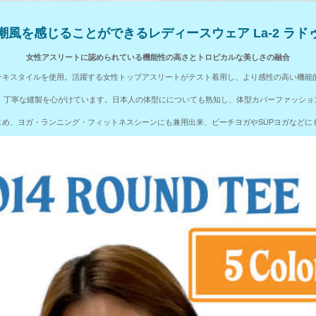
潮風を感じることができるレディースウェア La-2 ラド
女性アスリートに認められている機能性の高さとトロピカルな美しさの融合
ナルテキスタイルを使用。活躍する女性トップアスリートがテスト着用し、より感性の高い機
材、丁寧な縫製を心がけています。日本人の体型にについても熟知し、体型カバーファッシ
め、ヨガ・ランニング・フィットネスシーンにも兼用出来、ビーチヨガやSUPヨガなどに