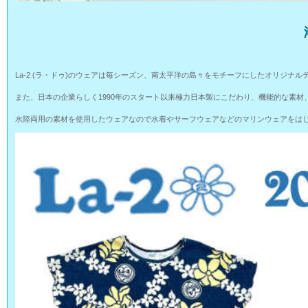
La-2 (ラ・ドゥ)のウェアは毎シーズン、南太平洋の島々をモチーフにしたオリジ
また、日本の企業らしく1990年のスタート以来極力日本製にこだわり、機能的な素
水陸両用の素材を使用したウェアなので水着やサーフウェアなどのマリンウェアをはじ