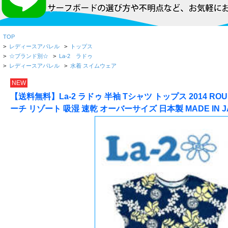
TOP
>
レディースアパレル
>
トップス
>
☆ブランド別☆
>
La-2 ラドゥ
>
レディースアパレル
>
水着 スイムウェア
NEW
【送料無料】La-2 ラドゥ 半袖 Tシャツ トップス 2014 R
ーチ リゾート 吸湿 速乾 オーバーサイズ 日本製 MADE IN J