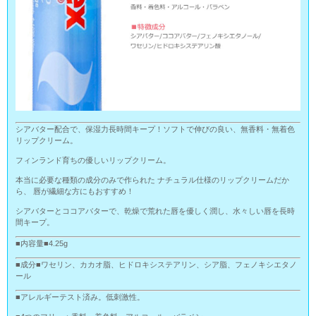
シアバター配合で、保湿力長時間キープ！ソフトで伸びの良い、無香料・無着色
リップクリーム。
フィンランド育ちの優しいリップクリーム。
本当に必要な種類の成分のみで作られた ナチュラル仕様のリップクリームだか
ら、 唇が繊細な方にもおすすめ！
シアバターとココアバターで、乾燥で荒れた唇を優しく潤し、水々しい唇を長時
間キープ。
■内容量■4.25g
■成分■ワセリン、カカオ脂、ヒドロキシステアリン、シア脂、フェノキシエタノ
ール
■アレルギーテスト済み。低刺激性。