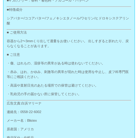
■4つのフリー：香料・着色料・アルコール・バラベン
■特徴成分
シアバター/ココアバター/フェノキシエタノール/ワセリン/ヒドロキシステアリン
酸
■ ご使用方法
容器から2〜3mmくり出して適量をお使いください。 出しすぎると折れたり、戻
らなくなることがあります。
■ ご注意
・傷、はれもの、湿疹等の異常がある時は使わないでください。
・赤み、はれ、かゆみ、刺激等の異常が現れた時は使用を中止し、皮フ科専門医
等にご相談ください。
・高温や直射日光のあたる場所での保管は避けてください。
・乳幼児の手の届かない所に保管してください。
広告文責:白浜マリーナ
連絡先：0558-22-6002
メーカー名：Blistex
原産国：アメリカ
商品区分：化粧品