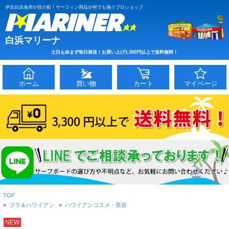
伊豆白浜海岸が目の前！サーフィン用品が何でも揃うプロショップ
白浜マリーナ
土日も休まず毎日発送！お買い上げ3,300円以上で送料無料！
ホーム
買い物
カート
マイページ
TOP
>
フラ＆ハワイアン
>
ハワイアンコスメ・美容
NEW