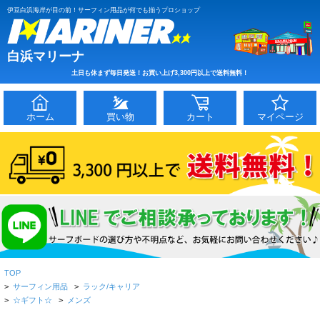
伊豆白浜海岸が目の前！サーフィン用品が何でも揃うプロショップ
白浜マリーナ
土日も休まず毎日発送！お買い上げ3,300円以上で送料無料！
ホーム
買い物
カート
マイページ
TOP
>
サーフィン用品
>
ラック/キャリア
>
☆ギフト☆
>
メンズ