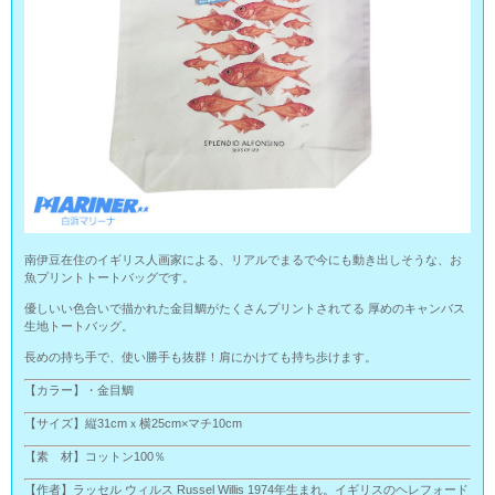
南伊豆在住のイギリス人画家による、リアルでまるで今にも動き出しそうな、お
魚プリントトートバッグです。
優しいい色合いで描かれた金目鯛がたくさんプリントされてる 厚めのキャンバス
生地トートバッグ。
長めの持ち手で、使い勝手も抜群！肩にかけても持ち歩けます。
【カラー】・金目鯛
【サイズ】縦31cmｘ横25cm×マチ10cm
【素 材】コットン100％
【作者】ラッセル ウィルス Russel Willis 1974年生まれ。イギリスのヘレフォード