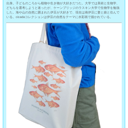
出身。子どものころから植物や生き物が大好きだつた。大学では美術と生物学、
どちらを選考しようと迷ったが、ケーンブリッジのラスキン大学で生物学を勉強
した。海や山の自然に囲まれた伊豆が大好きで、現在は南伊豆に妻と娘と住んで
いる。cicadaコレクションは伊豆の自然をテーマに水彩画で描かれている。