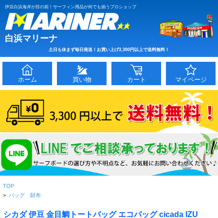
伊豆白浜海岸が目の前！サーフィン用品が何でも揃うプロショップ
白浜マリーナ
土日も休まず毎日発送！お買い上げ3,300円以上で送料無料！
ホーム
買い物
カート
マイページ
TOP
>
バッグ 財布
シカダ 伊豆 金目鯛トートバッグ エコバッグ cicada IZU