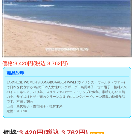
価格:3,420円(税込 3,762円)
商品説明
JAPANESE WOMEN'S LONGBOARDER WWLT(ウィメンズ・ワールド・ツアー)
で日本を代表する3名の日本人女性ロングボーダー島尻裕子・古市陽子・植村未来
のインドネシア、バリ島、スリランカのサーフトリップ映像集。素晴らしい自然
の中、サイズはヒザ～頭のクリーンな波でのロングボードシーン満載の映像作品
です。本編：36分
出演：島尻裕子・古市陽子・植村未来
定価：￥3990
価格:
3,420円
(税込 3,762円)