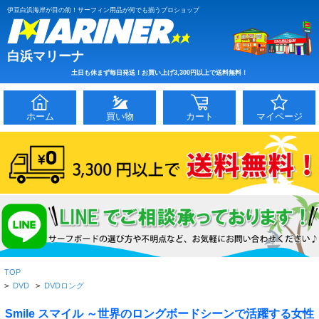
伊豆白浜海岸が目の前！サーフィン用品が何でも揃うプロショップ
白浜マリーナ
土日も休まず毎日発送！お買い上げ3,300円以上で送料無料！
ホーム
買い物
カート
マイページ
TOP
>
DVD
>
DVDロング
Smile スマイル ～世界のロングボードシーンで活躍する女性