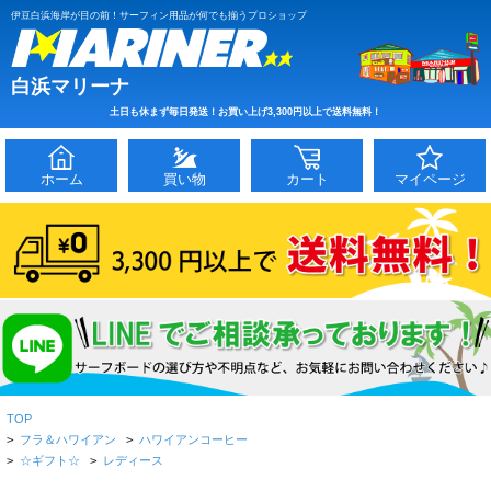
伊豆白浜海岸が目の前！サーフィン用品が何でも揃うプロショップ
白浜マリーナ
土日も休まず毎日発送！お買い上げ3,300円以上で送料無料！
ホーム
買い物
カート
マイページ
TOP
>
フラ＆ハワイアン
>
ハワイアンコーヒー
>
☆ギフト☆
>
レディース