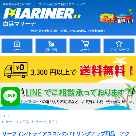
伊豆白浜海岸が目の前！サーフィン用品が何でも揃うプロショップ
白浜マリーナ
土日も休まず毎日発送！お買い上げ3,300円以上で送料無料！
ホーム
買い物
カート
マイページ
TOP
>
サーフィン用品
>
サーフお役立ち
サーフィン/トライアスロンのパドリングアップ用品 アク