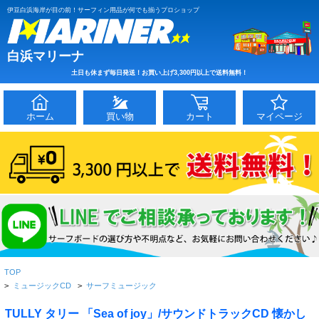
伊豆白浜海岸が目の前！サーフィン用品が何でも揃うプロショップ
白浜マリーナ
土日も休まず毎日発送！お買い上げ3,300円以上で送料無料！
ホーム
買い物
カート
マイページ
TOP
>
ミュージックCD
>
サーフミュージック
TULLY タリー 「Sea of joy」/サウンドトラックCD 懐かし