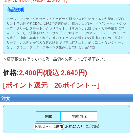
価格:2,400円(税込 2,640円)
商品説明
ポール・ウィティグのサーフ・ムービーを彩ったスピリチュアルで幻想的な傑作
サントラの世界初CD化。1972年発表作品。 豪のプログレ/サイケ/フォーク・グル
ープ、タリーはフルート、クラリネット、オルガン、女性ヴォ－カルを前面にフ
ィーチャーし、洗練されたアンサンブルでサイケロック/アシッドフォーク/ラーガ
を自在に演奏。本作でも幽玄な波のイメージを表現した表題曲をはじめ、深遠な
サーフィンの世界を巧みな音の陰影で見事に描き出し、他に二つとないディープ
なサーフミュージック・アルバムを生み出している。全12曲
※店頭販売も行っている為、品切れの際にはご了承下さい。
価格:
2,400円
(税込 2,640円)
[ポイント還元 26ポイント～]
注文
在庫
在庫切れ
お気に入りに追加済