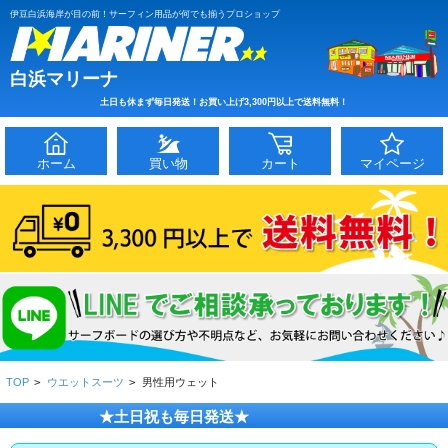
伊豆白浜海岸が目の前！サーフィン用品が何でも揃うプロショップ
白浜マリーナ
土日も休まず毎日発送！お買い上げ3,300円以上で送料無料！
ホーム
買い物
カート
マイページ
TOP
>
ウエットスーツ
>
男性用ウェット
★土日祝も毎日発送★