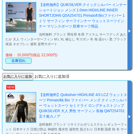
【送料無料】QUIKSILVER クイックシルバー インナー
ショートジョン メンズ 1.0mm HIGHLINE INNER
SHORTJOHN QSA254701 Primaloft Bioファイバー 1
ミリ サーフィン サーフインナー ウェットスーツイン
ナー マリンスポーツ 防寒サーフ用品
送料無料 ブランド 男性用 冬用 アイテム サーフグッズ あた
たか 大人 ウィンターサーフィン M L XL 袖なし 半ズボン 冬 海 温かい 黒 ブラック
保温 ネオプレン 速乾 姿勢サポート
価格： 20,000円(税込 22,000円)
在庫切れ
お気に入りに追加済
NEW
【送料無料】Quiksilver HIGHLINE 4/3 LCZ ウェットス
ーツ Primaloft& Bio ファイバー メンズ クイックシルバ
ー ウェットスーツ セミドライ ロングチェストジップ
QUIKSILVER 大人 男性 サーフィン 長袖 QWT254701
五十嵐カノア
送料無料 ブランド リサイクルポリエステル レギュラーフィ
ット 日本サイズ 日焼け防止 伸縮性 撥水性 速乾性 肌ざわり 日本製 国産 秋 冬 サー