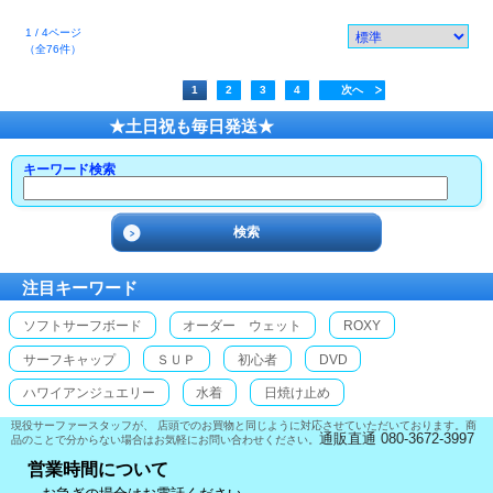
1 / 4ページ
（全76件）
1
2
3
4
次へ
★土日祝も毎日発送★
キーワード検索
注目キーワード
ソフトサーフボード
オーダー ウェット
ROXY
サーフキャップ
ＳＵＰ
初心者
DVD
ハワイアンジュエリー
水着
日焼け止め
現役サーファースタッフが、 店頭でのお買物と同じように対応させていただいております。商
通販直通 080-3672-3997
品のことで分からない場合はお気軽にお問い合わせください。
営業時間について