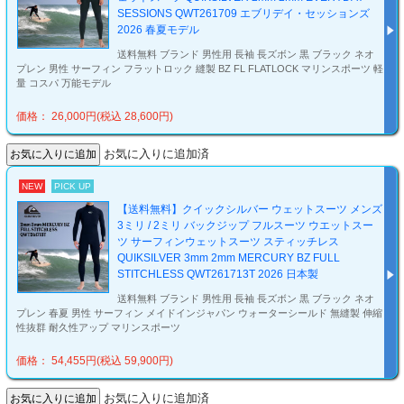
SESSIONS QWT261709 エブリデイ・セッションズ
2026 春夏モデル
送料無料 ブランド 男性用 長袖 長ズボン 黒 ブラック ネオ
プレン 男性 サーフィン フラットロック 縫製 BZ FL FLATLOCK マリンスポーツ 軽
量 コスパ 万能モデル
価格： 26,000円(税込 28,600円)
お気に入りに追加済
NEW
PICK UP
【送料無料】クイックシルバー ウェットスーツ メンズ
3ミリ / 2ミリ バックジップ フルスーツ ウエットスー
ツ サーフィンウェットスーツ スティッチレス
QUIKSILVER 3mm 2mm MERCURY BZ FULL
STITCHLESS QWT261713T 2026 日本製
送料無料 ブランド 男性用 長袖 長ズボン 黒 ブラック ネオ
プレン 春夏 男性 サーフィン メイドインジャパン ウォーターシールド 無縫製 伸縮
性抜群 耐久性アップ マリンスポーツ
価格： 54,455円(税込 59,900円)
お気に入りに追加済