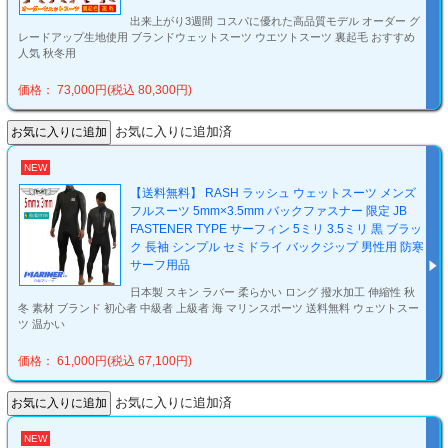
出来上がり3週間 コスパに優れた高品質モデル オーダー グ
レードアップ生地使用 ブランドウェットスーツ ウエツトスーツ 裏起毛 おすすめ
人気 秋冬用
価格： 73,000円(税込 80,300円)
お気に入りに追加済
NEW
【送料無料】 RASH ラッシュ ウェットスーツ メンズ
フルスーツ 5mm×3.5mm バックファスナー 限定 JB
FASTENER TYPE サーフィン 5ミリ 3.5ミリ 黒 ブラッ
ク 長袖 シンプル セミドライ バックジップ 男性用 防寒
サーフ用品
日本製 スキン ラバー 柔らかい ロング 撥水加工 伸縮性 秋
冬 素材 ブランド 初心者 中級者 上級者 海 マリンスポーツ 送料無料 ウェツトスー
ツ 温かい
価格： 61,000円(税込 67,100円)
お気に入りに追加済
NEW