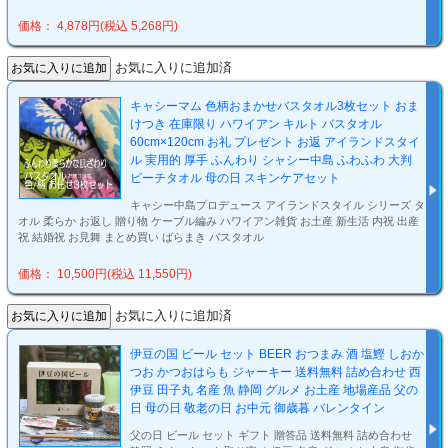
価格： 4,878円(税込 5,268円)
お気に入りに追加済
キャシーマム 色柄おまかせバスタオル3枚セット おま
けつき 在庫限り ハワイアン キルト バスタオル
60cm×120cm お礼 プレゼント お返 アイランドスタイ
ル 実用的 厚手 ふんわり シャシー中島 ふわふわ 大判
ビーチタオル 母の日 スキンケアセット
キャシー中島プロデュース アイランドスタイル シリーズ タ
オル 柔らか お返し 贈り物 ケーブル編み ハワイアン雑貨 お土産 新生活 内祝 出産
祝 結婚祝 お見舞 まとめ買い ばらまき バスタオル
価格： 10,500円(税込 11,550円)
お気に入りに追加済
伊豆の国 ビール セット BEER おつまみ 酒 塩鰹 しおか
つお かつおはらも ジャーキー 送料無料 詰め合わせ 西
伊豆 田子丸 名産 魚 静岡 グルメ お土産 地場産品 父の
日 母の日 敬老の日 お中元 御歳暮 バレンタイン
父の日 ビール セット ギフト 贈答品 送料無料 詰め合わせ