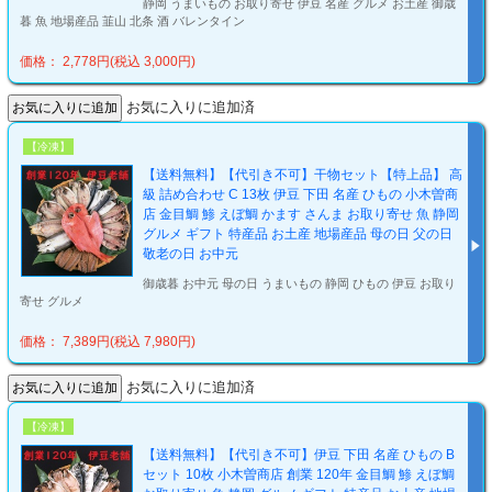
静岡 うまいもの お取り寄せ 伊豆 名産 グルメ お土産 御歳
暮 魚 地場産品 韮山 北条 酒 バレンタイン
価格： 2,778円(税込 3,000円)
お気に入りに追加済
【冷凍】
【送料無料】【代引き不可】干物セット【特上品】 高
級 詰め合わせ C 13枚 伊豆 下田 名産 ひもの 小木曽商
店 金目鯛 鯵 えぼ鯛 かます さんま お取り寄せ 魚 静岡
グルメ ギフト 特産品 お土産 地場産品 母の日 父の日
敬老の日 お中元
御歳暮 お中元 母の日 うまいもの 静岡 ひもの 伊豆 お取り
寄せ グルメ
価格： 7,389円(税込 7,980円)
お気に入りに追加済
【冷凍】
【送料無料】【代引き不可】伊豆 下田 名産 ひもの B
セット 10枚 小木曽商店 創業 120年 金目鯛 鯵 えぼ鯛