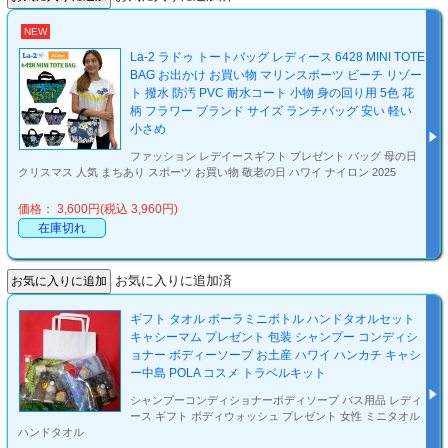
NEW
La-2 ラドゥ トートバッグ レディース 6428 MINI TOTE
BAG お出かけ お買い物 マリンスポーツ ビーチ リゾー
ト 撥水 防汚 PVC 耐水コート 小物 身の回り用 5色 花
柄 フラワー ブランド サイズ ランチバッグ 安い 軽い
小さめ
ファッション レデイースギフト プレゼント バッグ 母の日
クリスマス 人気 まちあり スポーツ お買い物 敬老の日 ハワイ ナイロン 2025
価格： 3,600円(税込 3,960円)
在庫切れ
お気に入りに追加済
ギフト タオル ポーラミニボトル ハンドタオルセット
キャシーマム プレゼント 包装 シャンプー コンディシ
ョナー ボディーソープ お土産 ハワイ ハンカチ キャシ
ー中島 POLA コスメ トラベルキット
シャンプーコンディショナーボディソープ バス用品 レディ
ース ギフト ボディウォッシュ プレゼント 女性 ミニタオル
ハンドタオル