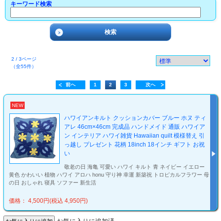
キーワード検索
2 / 3ページ
（全55件）
前へ
1
2
3
次へ
NEW
ハワイアンキルト クッションカバー ブルー ホヌ ティ
アレ 46cm×46cm 完成品 ハンドメイド 通販 ハワイア
ン インテリア ハワイ雑貨 Hawaiian quilt 模様替え 引
っ越し プレゼント 花柄 18inch 18インチ ギフト お祝
い
敬老の日 海亀 可愛い ハワイ キルト 青 ネイビー イエロー
黄色 かわいい 植物 ハワイ アロハ honu 守り神 幸運 新築祝 トロピカルフラワー 母
の日 おしゃれ 寝具 ソファー 新生活
価格： 4,500円(税込 4,950円)