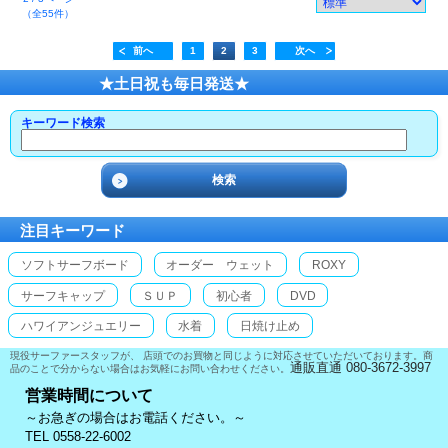
（全55件）
前へ
1
2
3
次へ
★土日祝も毎日発送★
キーワード検索
注目キーワード
ソフトサーフボード
オーダー ウェット
ROXY
サーフキャップ
ＳＵＰ
初心者
DVD
ハワイアンジュエリー
水着
日焼け止め
現役サーファースタッフが、 店頭でのお買物と同じように対応させていただいております。商
通販直通 080-3672-3997
品のことで分からない場合はお気軽にお問い合わせください。
営業時間について
～お急ぎの場合はお電話ください。～
TEL 0558-22-6002