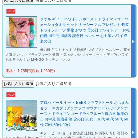
お気に入りに追加済
NEW
タオル ギフト ハワイアンホースト ドライマンゴー ウ
ォッシュタオル セット キャシーマム プレゼント 包装
ドライフルーツ 果物 おやつ 母の日 ホワイトデー お礼
内祝 御中元 御歳暮 記念日 ヘルシー お土産 ハワイ 敬
老の日
母の日 ギフト セット 送料無料 プチギフト ヘルシー お菓子
人気 おいしい ドライフルーツ 健康 元気 かわいい スイーツセット 実用的 ハワイ
お土産 おいしい MANGO キッチン タオル
価格： 1,755円(税込 1,930円)
お気に入りに追加済
NEW
アロハ ビール セット BEER クラフトビール おつまみ
セット マカダミアンナッツ マウナロア ハワイアンホ
ースト ドライマンゴー ドライフルーツ母の日 敬老の
日 お中元 御歳暮 酒 父の日 20代 30代 40代 50代 60
代 70代 80代 90代
ギフト ビール セット 贈答品 送料無料 お取り寄せ 酒 詰め