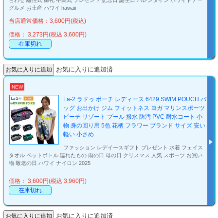
合わせ 離任式 御礼 卒業式 プレゼント 記念日 誕生日 バレンタイン ホワイトデー
グルメ お土産 ハワイ hawaii
当店通常価格：3,600円(税込)
価格： 3,273円(税込 3,600円)
在庫切れ
お気に入りに追加済
NEW
La-2 ラドゥ ポーチ レディース 6429 SWIM POUCH バ
ッグ お出かけ ジム フィットネス ヨガ マリンスポーツ
ビーチ リゾート プール 撥水 防汚 PVC 耐水コート 小
物 身の回り用 5色 花柄 フラワー ブランド サイズ 安い
軽い 小さめ
ファッション レデイースギフト プレゼント 水着 フェイス
タオル ペットボトル 濡れたもの 雨の日 母の日 クリスマス 人気 スポーツ お買い
物 敬老の日 ハワイ ナイロン 2025
価格： 3,600円(税込 3,960円)
在庫切れ
お気に入りに追加済