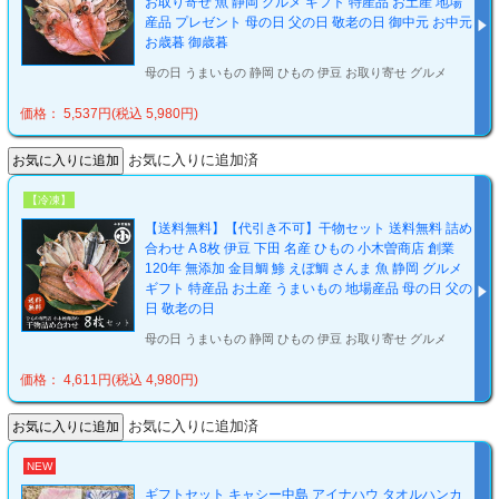
お取り寄せ 魚 静岡 グルメ ギフト 特産品 お土産 地場
産品 プレゼント 母の日 父の日 敬老の日 御中元 お中元
お歳暮 御歳暮
母の日 うまいもの 静岡 ひもの 伊豆 お取り寄せ グルメ
価格： 5,537円(税込 5,980円)
お気に入りに追加済
【冷凍】
【送料無料】【代引き不可】干物セット 送料無料 詰め
合わせ A 8枚 伊豆 下田 名産 ひもの 小木曽商店 創業
120年 無添加 金目鯛 鯵 えぼ鯛 さんま 魚 静岡 グルメ
ギフト 特産品 お土産 うまいもの 地場産品 母の日 父の
日 敬老の日
母の日 うまいもの 静岡 ひもの 伊豆 お取り寄せ グルメ
価格： 4,611円(税込 4,980円)
お気に入りに追加済
NEW
ギフトセット キャシー中島 アイナハウ タオルハンカ