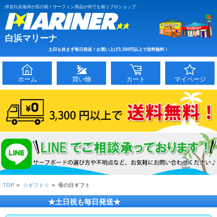
伊豆白浜海岸が目の前！サーフィン用品が何でも揃うプロショップ
白浜マリーナ
土日も休まず毎日発送！お買い上げ3,300円以上で送料無料！
ホーム
買い物
カート
マイページ
TOP
>
☆ギフト☆
>
母の日ギフト
★土日祝も毎日発送★