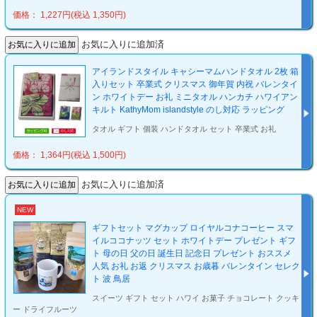
価格： 1,227円(税込 1,350円)
お気に入りに追加済
アイランドスタイル キャシーマムハンドタオル 2枚 箱
入りセット 卒業式 クリスマス 御年賀 内祝 バレンタイ
ン ホワイトデー お礼 ミニタオル ハンカチ ハワイアン
キルト KathyMom islandstyle のし対応 ラッピング
タオル ギフト 個装 ハンドタオル セット 卒業式 お礼
価格： 1,364円(税込 1,500円)
お気に入りに追加済
NEW
ギフトセット マグカップ ロイヤルコナコーヒー スマ
イルココナッツ セット ホワイトデー プレゼント ギフ
ト 母の日 父の日 誕生日 記念日 プレゼント おススメ
人気 お礼 お返 クリスマス お歳暮 バレンタイン セレク
ト 波 鳥居
スイーツ ギフト セット ハワイ お菓子 チョコレート クッキ
ー ドライフルーツ