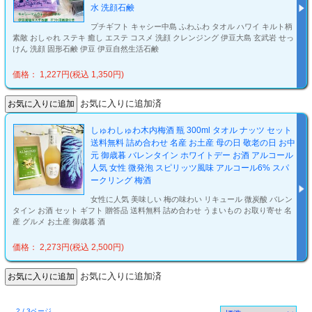
水 洗顔石鹸
プチギフト キャシー中島 ふわふわ タオル ハワイ キルト柄
素敵 おしゃれ ステキ 癒し エステ コスメ 洗顔 クレンジング 伊豆大島 玄武岩 せっ
けん 洗顔 固形石鹸 伊豆 伊豆自然生活石鹸
価格： 1,227円(税込 1,350円)
お気に入りに追加済
しゅわしゅわ木内梅酒 瓶 300ml タオル ナッツ セット
送料無料 詰め合わせ 名産 お土産 母の日 敬老の日 お中
元 御歳暮 バレンタイン ホワイトデー お酒 アルコール
人気 女性 微発泡 スピリッツ風味 アルコール6% スパ
ークリング 梅酒
女性に人気 美味しい 梅の味わい リキュール 微炭酸 バレン
タイン お酒 セット ギフト 贈答品 送料無料 詰め合わせ うまいもの お取り寄せ 名
産 グルメ お土産 御歳暮 酒
価格： 2,273円(税込 2,500円)
お気に入りに追加済
2 / 3ページ