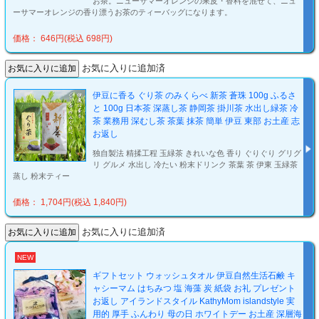
お茶。ニューサマーオレンジの果皮・香料を混ぜて、ニュ
ーサマーオレンジの香り漂うお茶のティーバッグになります。
価格： 646円(税込 698円)
お気に入りに追加済
伊豆に香る ぐり茶 のみくらべ 新茶 蒼珠 100g ふるさ
と 100g 日本茶 深蒸し茶 静岡茶 掛川茶 水出し緑茶 冷
茶 業務用 深むし茶 茶葉 抹茶 簡単 伊豆 東部 お土産 志
お返し
独自製法 精揉工程 玉緑茶 きれいな色 香り ぐりぐり グリグ
リ グルメ 水出し 冷たい 粉末ドリンク 茶葉 茶 伊東 玉緑茶
蒸し 粉末ティー
価格： 1,704円(税込 1,840円)
お気に入りに追加済
NEW
ギフトセット ウォッシュタオル 伊豆自然生活石鹸 キ
ャシーマム はちみつ 塩 海藻 炭 紙袋 お礼 プレゼント
お返し アイランドスタイル KathyMom islandstyle 実
用的 厚手 ふんわり 母の日 ホワイトデー お土産 深層海