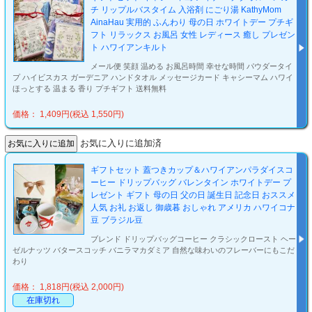
チ リップルバスタイム 入浴剤 にごり湯 KathyMom
AinaHau 実用的 ふんわり 母の日 ホワイトデー プチギ
フト リラックス お風呂 女性 レディース 癒し プレゼン
ト ハワイアンキルト
メール便 笑顔 温める お風呂時間 幸せな時間 パウダータイ
プ ハイビスカス ガーデニア ハンドタオル メッセージカード キャシーマム ハワイ
ほっとする 温まる 香り プチギフト 送料無料
価格： 1,409円(税込 1,550円)
お気に入りに追加済
ギフトセット 蓋つきカップ＆ハワイアンパラダイスコ
ーヒー ドリップバッグ バレンタイン ホワイトデー プ
レゼント ギフト 母の日 父の日 誕生日 記念日 おススメ
人気 お礼 お返し 御歳暮 おしゃれ アメリカ ハワイコナ
豆 ブラジル豆
ブレンド ドリップバッグコーヒー クラシックロースト ヘー
ゼルナッツ バタースコッチ バニラマカダミア 自然な味わいのフレーバーにもこだ
わり
価格： 1,818円(税込 2,000円)
在庫切れ