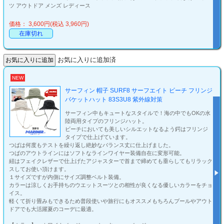
ツ アウトドア メンズ レディース
価格： 3,600円(税込 3,960円)
在庫切れ
お気に入りに追加済
NEW
サーフィン 帽子 SURF8 サーフエイト ビーチ フリンジ
バケットハット 83S3U8 紫外線対策
サーフィン中もキュートなスタイルで！海の中でもOKの水
陸両用タイプのフリンジハット。
ビーチにおいても美しいシルエットなるよう鍔はフリンジ
タイプで仕上げています。
つばは何度もテストを繰り返し絶妙なバランス丈に仕上げました。
つばのアウトラインにはソフトなラインワイヤー装備自在に変形可能。
紐はフェイクレザーで仕上げたアジャスターで首まで締めても垂らしてもリラック
スしてお使い頂けます。
１サイズですが内側にサイズ調整ベルト装備。
カラーは涼しくお手持ちのウエットスーツとの相性が良くなる優しいカラーをチョ
イス。
軽くて折り畳みもできるため普段使いや旅行にもオススメもちろんプールやアウト
ドアでも大活躍夏のコーデに最適。