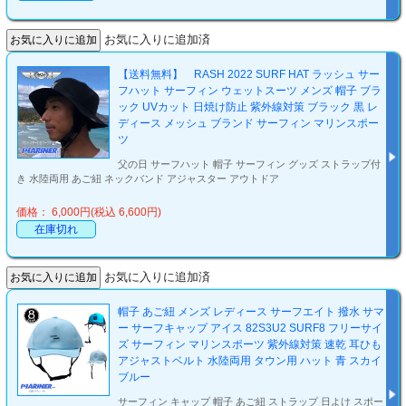
お気に入りに追加済
【送料無料】 RASH 2022 SURF HAT ラッシュ サー
フハット サーフィン ウェットスーツ メンズ 帽子 ブラ
ック UVカット 日焼け防止 紫外線対策 ブラック 黒 レ
ディース メッシュ ブランド サーフィン マリンスポー
ツ
父の日 サーフハット 帽子 サーフィン グッズ ストラップ付
き 水陸両用 あご紐 ネックバンド アジャスター アウトドア
価格： 6,000円(税込 6,600円)
在庫切れ
お気に入りに追加済
帽子 あご紐 メンズ レディース サーフエイト 撥水 サマ
ー サーフキャップ アイス 82S3U2 SURF8 フリーサイ
ズ サーフィン マリンスポーツ 紫外線対策 速乾 耳ひも
アジャストベルト 水陸両用 タウン用 ハット 青 スカイ
ブルー
サーフィン キャップ 帽子 あご紐 ストラップ 日よけ スポー