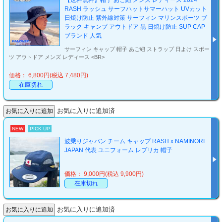
【送料無料】帽子 あご紐 メンズ レディース 2024
RASH ラッシュ サーフハットサマーハット UVカット
日焼け防止 紫外線対策 サーフィン マリンスポーツ ブ
ラック キャンプ アウトドア 黒 日焼け防止 SUP CAP
ブランド 人気
サーフィン キャップ 帽子 あご紐 ストラップ 日よけ スポー
ツ アウトドア メンズ レディース <BR>
価格： 6,800円(税込 7,480円)
在庫切れ
お気に入りに追加済
NEW
PICK UP
波乗りジャパン チーム キャップ RASH x NAMINORI
JAPAN 代表 ユニフォーム レプリカ 帽子
価格： 9,000円(税込 9,900円)
在庫切れ
お気に入りに追加済