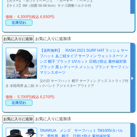
【カラー】・ホワイトベージュ ・カーキー ・ベージュ
【サイズ】SM（頭囲 56-58.5cm）サイズ調整ベルクロ付
価格： 6,300円(税込 6,930円)
在庫切れ
お気に入りに追加済
【送料無料】 RASH 2021 SURF HAT ラッシュ サー
フハット あご紐タイプ サーフィン ウェットスーツ メ
ンズ 帽子 ブラック UVカット 日焼け防止 紫外線対策
ブラック 黒 レディース メッシュ ブランド サーフィン
マリンスポーツ
父の日 サーフハット 帽子 サーフィン グッズ ストラップ付
き 水陸両用 あご紐 ネックバンド アジャスター アウトドア
価格： 5,700円(税込 6,270円)
在庫切れ
お気に入りに追加済
TAVARUA メンズ サーフハット TM1005/タバル
ア 男性用 帽子 日焼け防止 紫外線対策