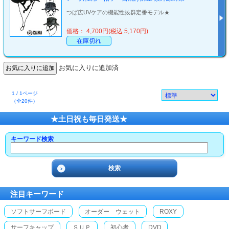
つば広UVケアの機能性抜群定番モデル★
価格： 4,700円(税込 5,170円)
在庫切れ
お気に入りに追加済
1 / 1ページ
（全20件）
★土日祝も毎日発送★
キーワード検索
注目キーワード
ソフトサーフボード
オーダー ウェット
ROXY
サーフキャップ
ＳＵＰ
初心者
DVD