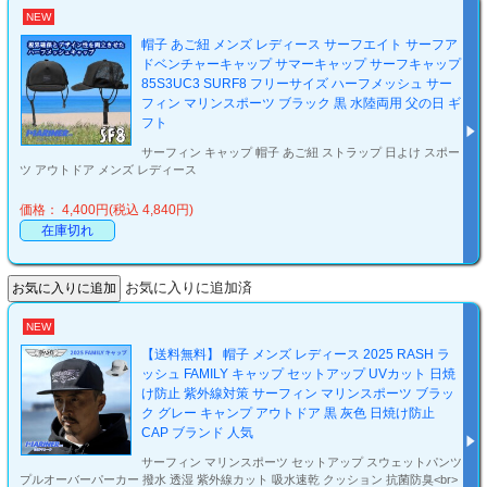
NEW
帽子 あご紐 メンズ レディース サーフエイト サーフア
ドベンチャーキャップ サマーキャップ サーフキャップ
85S3UC3 SURF8 フリーサイズ ハーフメッシュ サー
フィン マリンスポーツ ブラック 黒 水陸両用 父の日 ギ
フト
サーフィン キャップ 帽子 あご紐 ストラップ 日よけ スポー
ツ アウトドア メンズ レディース
価格： 4,400円(税込 4,840円)
在庫切れ
お気に入りに追加済
NEW
【送料無料】 帽子 メンズ レディース 2025 RASH ラ
ッシュ FAMILY キャップ セットアップ UVカット 日焼
け防止 紫外線対策 サーフィン マリンスポーツ ブラッ
ク グレー キャンプ アウトドア 黒 灰色 日焼け防止
CAP ブランド 人気
サーフィン マリンスポーツ セットアップ スウェットパンツ
プルオーバーパーカー 撥水 透湿 紫外線カット 吸水速乾 クッション 抗菌防臭<br>