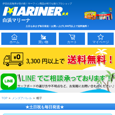
伊豆白浜海岸が目の前！サーフィン用品が何でも揃うプロショップ
白浜マリーナ
土日も休まず毎日発送！お買い上げ3,300円以上で送料無料！
ホーム
買い物
カート
マイページ
TOP
>
メンズアパレル
>
帽子
★土日祝も毎日発送★