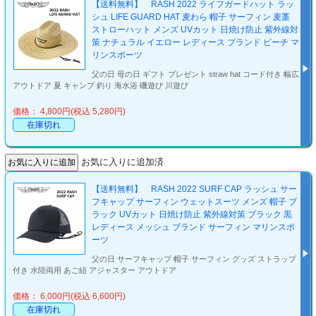
【送料無料】 RASH 2022 ライフガードハット ラッ
シュ LIFE GUARD HAT 麦わら 帽子 サーフィン 麦藁
ストローハット メンズ UVカット 日焼け防止 紫外線対
策 ナチュラル イエロー レディース ブランド ビーチ マ
リンスポーツ
父の日 母の日 ギフト プレゼント straw hat コード付き 幅広
アウトドア 夏 キャンプ 釣り 海水浴 磯遊び 川遊び
価格： 4,800円(税込 5,280円)
在庫切れ
お気に入りに追加済
【送料無料】 RASH 2022 SURF CAP ラッシュ サー
フキャップ サーフィン ウェットスーツ メンズ 帽子 ブ
ラック UVカット 日焼け防止 紫外線対策 ブラック 黒
レディース メッシュ ブランド サーフィン マリンスポ
ーツ
父の日 サーフキャップ 帽子 サーフィン グッズ ストラップ
付き 水陸両用 あご紐 アジャスター アウトドア
価格： 6,000円(税込 6,600円)
在庫切れ