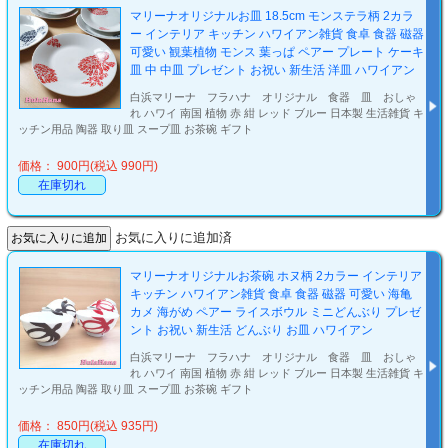
マリーナオリジナルお皿 18.5cm モンステラ柄 2カラ
ー インテリア キッチン ハワイアン雑貨 食卓 食器 磁器
可愛い 観葉植物 モンス 葉っぱ ペアー プレート ケーキ
皿 中 中皿 プレゼント お祝い 新生活 洋皿 ハワイアン
白浜マリーナ フラハナ オリジナル 食器 皿 おしゃ
れ ハワイ 南国 植物 赤 紺 レッド ブルー 日本製 生活雑貨 キ
ッチン用品 陶器 取り皿 スープ皿 お茶碗 ギフト
価格： 900円(税込 990円)
在庫切れ
お気に入りに追加済
マリーナオリジナルお茶碗 ホヌ柄 2カラー インテリア
キッチン ハワイアン雑貨 食卓 食器 磁器 可愛い 海亀
カメ 海がめ ペアー ライスボウル ミニどんぶり プレゼ
ント お祝い 新生活 どんぶり お皿 ハワイアン
白浜マリーナ フラハナ オリジナル 食器 皿 おしゃ
れ ハワイ 南国 植物 赤 紺 レッド ブルー 日本製 生活雑貨 キ
ッチン用品 陶器 取り皿 スープ皿 お茶碗 ギフト
価格： 850円(税込 935円)
在庫切れ