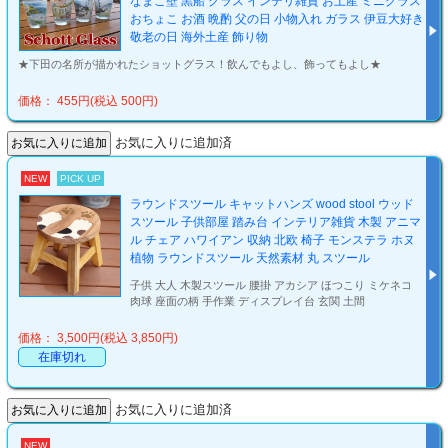
なまこ壁 黒船 グラス インテリ雑貨 お土産 ミニグラス
おちょこ お酒 晩酌 父の日 小物入れ ガラス 伊豆大好き
敬老の日 海外土産 飾り物
★下田の名所が描かれたショットグラス！飲んでもよし、飾ってもよし★
価格： 455円(税込 500円)
お気に入りに追加済
NEW
PICK UP
ラウンドスツール キャットハンズ wood stool ウッド
スツール 子供部屋 踏み台 インテリア雑貨 木製 アニマ
ル チェア ハワイアン 収納 北欧 椅子 モンステラ ホヌ
植物 ラウンドスツール 天然素材 丸 スツール
子供 大人 木製スツール 腰掛 アカシア ほつこり ミケネコ
肉球 座面の柄 手作業 ディスプレイ台 玄関 土間
価格： 3,500円(税込 3,850円)
在庫切れ
お気に入りに追加済
NEW