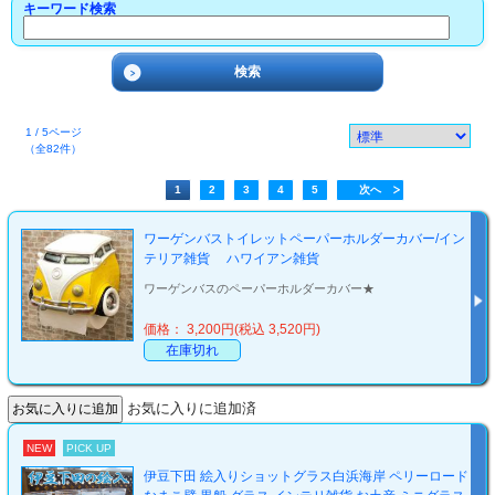
キーワード検索
1 / 5ページ
（全82件）
1
2
3
4
5
次へ
ワーゲンバストイレットペーパーホルダーカバー/イン
テリア雑貨 ハワイアン雑貨
ワーゲンバスのペーパーホルダーカバー★
価格： 3,200円(税込 3,520円)
在庫切れ
お気に入りに追加済
NEW
PICK UP
伊豆下田 絵入りショットグラス白浜海岸 ペリーロード