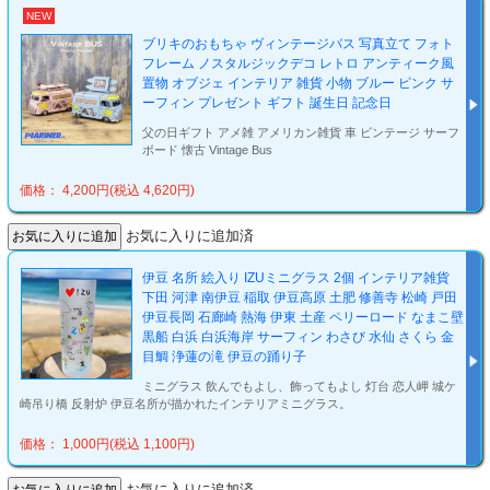
NEW
ブリキのおもちゃ ヴィンテージバス 写真立て フォト
フレーム ノスタルジックデコ レトロ アンティーク風
置物 オブジェ インテリア 雑貨 小物 ブルー ピンク サ
ーフィン プレゼント ギフト 誕生日 記念日
父の日ギフト アメ雑 アメリカン雑貨 車 ビンテージ サーフ
ボード 懐古 Vintage Bus
価格： 4,200円(税込 4,620円)
お気に入りに追加済
伊豆 名所 絵入り IZUミニグラス 2個 インテリア雑貨
下田 河津 南伊豆 稲取 伊豆高原 土肥 修善寺 松崎 戸田
伊豆長岡 石廊崎 熱海 伊東 土産 ペリーロード なまこ壁
黒船 白浜 白浜海岸 サーフィン わさび 水仙 さくら 金
目鯛 浄蓮の滝 伊豆の踊り子
ミニグラス 飲んでもよし、飾ってもよし 灯台 恋人岬 城ケ
崎吊り橋 反射炉 伊豆名所が描かれたインテリアミニグラス。
価格： 1,000円(税込 1,100円)
お気に入りに追加済