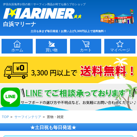
伊豆白浜海岸が目の前！サーフィン用品が何でも揃うプロショップ
白浜マリーナ
土日も休まず毎日発送！お買い上げ3,300円以上で送料無料！
ホーム
買い物
カート
マイページ
TOP
>
サーフインテリア
>
置物・雑貨
★土日祝も毎日発送★