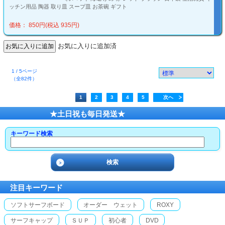
ッチン用品 陶器 取り皿 スープ皿 お茶碗 ギフト
価格： 850円(税込 935円)
お気に入りに追加済
1 / 5ページ
（全82件）
1
2
3
4
5
次へ
★土日祝も毎日発送★
キーワード検索
注目キーワード
ソフトサーフボード
オーダー ウェット
ROXY
サーフキャップ
ＳＵＰ
初心者
DVD