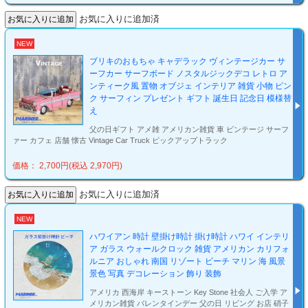
お気に入りに追加済
NEW
ブリキのおもちゃ キャデラック ヴィンテージカー サ
ーフカー サーフボード ノスタルジックデコ レトロ ア
ンティーク風 置物 オブジェ インテリア 雑貨 小物 ピン
ク サーフィン プレゼント ギフト 誕生日 記念日 模様替
え
父の日ギフト アメ雑 アメリカン雑貨 車 ビンテージ サーフ
ァー カフェ 店舗 懐古 Vintage Car Truck ピックアップトラック
価格： 2,700円(税込 2,970円)
お気に入りに追加済
NEW
ハワイアン 時計 壁掛け時計 掛け時計 ハワイ インテリ
ア ガラス ウォールクロック 雑貨 アメリカン カリフォ
ルニア おしゃれ 南国 リゾート ビーチ マリン 海 風景
景色 写真 デコレーション 飾り 装飾
アメリカ 西海岸 キーストーン Key Stone 社会人 ご入学 ア
メリカン雑貨 バレンタインデー 父の日 リビング お店 硝子