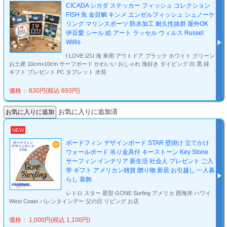
CICADA シカダ ステッカー フィッシュ コレクション
FISH 魚 金目鯛 キンメ エンゼルフィッシュ シュノーケ
リング マリンスポーツ 防水加工 耐久性抜群 屋外OK
伊豆愛 シール 絵 アート ラッセル ウィルス Russel
Willis
I LOVE IZU 海 車用 アウトドア ブラック ホワイト グリーン
お土産 10cm×10cm サーフボード かわいい おしゃれ 海好き ダイビング 白 黒 緑
ギフト プレゼント PC タブレット 水筒
価格： 630円(税込 693円)
お気に入りに追加済
NEW
ボードフィン デザインボード STAR 壁掛け 立てかけ
ウォールボード 吊り金具付 キーストーン Key Stone
サーフィン インテリア 新生活 社会人 プレゼント ご入
学 ギフト アメリカン雑貨 贈り物 新居 お引越し 一人暮
らし 装飾
レトロ スター 星型 GONE Surfing アメリカ 西海岸 ハワイ
West Coast バレンタインデー 父の日 リビング お店
価格： 1,000円(税込 1,100円)