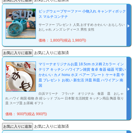
ビッグウェーブサーファー 小物入れ キャンディボック
ス マルチコンテナ
サーファー プレゼント 人気 おすすめ かわいい おもしろい
おしゃれ メンズ レディース 男性 女性
価格： 1,800円(税込 1,980円)
お気に入りに追加済
マリーナオリジナルお皿 18.5cm ホヌ柄 2カラー イン
テリア キッチン ハワイアン雑貨 食卓 食器 磁器 可愛い
かわいい カメ honu ホヌ ペアー プレート ケーキ皿 中
皿 プレゼント お祝い 新生活 洋皿 和皿 ハワイアン 南
国
白浜マリーナ フラハナ オリジナル 食器 皿 おしゃ
れ ハワイ 南国 植物 赤 紺 レッド ブルー 日本製 生活雑貨 キッチン用品 陶器 取り
皿 スープ皿 お茶碗 ギフト
価格： 900円(税込 990円)
お気に入りに追加済