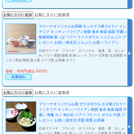
お気に入りに追加済
マリーナオリジナルお茶碗 モンステラ柄 2カラー イン
テリア キッチン ハワイアン雑貨 食卓 食器 磁器 可愛い
観葉植物 葉っぱ ペアー ライスボウル ミニどんぶり プ
レゼント お祝い 新生活 どんぶり お皿 ハワイアン
白浜マリーナ フラハナ オリジナル 食器 皿 おしゃ
れ ハワイ 南国 植物 赤 紺 レッド ブルー 日本製 生活雑貨 キ
ッチン用品 陶器 取り皿 スープ皿 お茶碗 ギフト
価格： 850円(税込 935円)
在庫切れ
お気に入りに追加済
マリーナオリジナルお皿 サラダボウル ホヌ柄 2カラー
インテリア キッチン ハワイアン雑貨 食卓 食器 磁器 可
愛い 海亀 カメ 海がめ ペアー プレート ボウル 中皿 プ
レゼント お祝い 新生活 洋皿 和皿 お茶碗
白浜マリーナ フラハナ オリジナル 食器 皿 おしゃ
れ ハワイ 海亀 かめ 赤 レッド ブラウン 日本製 生活雑貨 キ