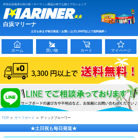
伊豆白浜海岸が目の前！サーフィン用品が何でも揃うプロショップ
白浜マリーナ
土日も休まず毎日発送！お買い上げ3,300円以上で送料無料！
ホーム
買い物
カート
マイページ
TOP
>
サーフボード
>
ディックブルーワー
★土日祝も毎日発送★