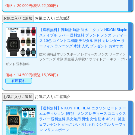
価格： 20,000円(税込 22,000円)
お気に入りに追加済
【送料無料】腕時計 時計 防水 ニクソン NIXON Staple
ステイプル ラバー 送料無料 ブランド メンズ レディー
ス 10色 コイントス機能 デジタル 日付 カレンダー サ
ーフィン ランニング 水泳 人気 プレゼント おすすめ
防水 腕時計マリンスポーツ レディース メンズ サーフィン
ランニング 水泳 新生活 入学祝い ホワイトデー ギフト プレ
ゼント 送料無料
価格： 14,500円(税込 15,950円)
在庫切れ
お気に入りに追加済
【送料無料】NIXON THE HEAT ニクソン ヒート チー
ムエディション 腕時計 メンズ レディース ユニックス
ラバー 送料無料 男女兼用 男性 女性 防水 ギフト 誕生
日プレゼント かっこいい おしゃれ シンプル サーフィ
ン マリンスポーツ