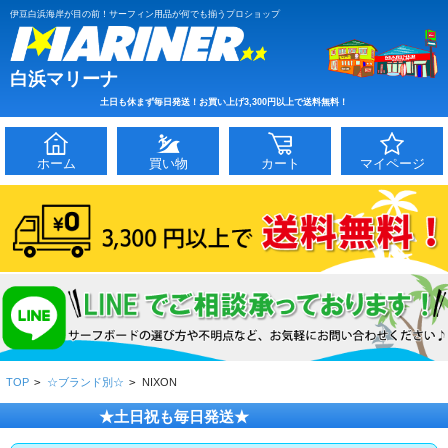
伊豆白浜海岸が目の前！サーフィン用品が何でも揃うプロショップ
白浜マリーナ
土日も休まず毎日発送！お買い上げ3,300円以上で送料無料！
ホーム
買い物
カート
マイページ
TOP
>
☆ブランド別☆
>
NIXON
★土日祝も毎日発送★