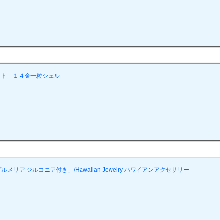
ント １４金一粒シェル
ア ジルコニア付き」/Hawaiian Jewelry ハワイアンアクセサリー