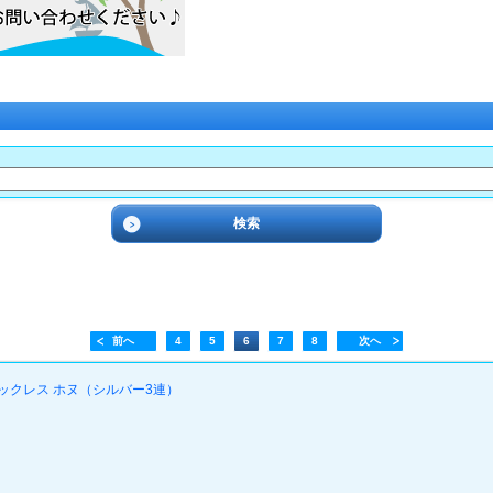
前へ
4
5
6
7
8
次へ
ックレス ホヌ（シルバー3連）