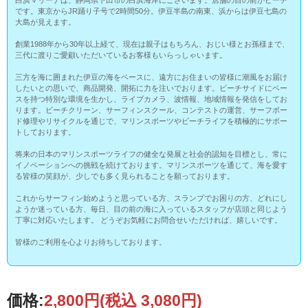
です。東京からJR踊り子号で2時間50分。伊豆半島の南東、浜からは伊豆七島の
大島が見えます。
創業1988年から30年以上経て、現在は親子はもちろん、おじい様とお孫様まで、
三代に渡りご愛顧いただいているお客様もいらっしゃいます。
三方を海に囲まれた伊豆の海をベースに、遠方にお住まいの皆様に潮風をお届け
したいとの思いで、商品開発、開拓に力を注いでおります。ビーチサイドにベー
スを持つ特別な環境を生かし、ライブカメラ、波情報、地域情報を発信をしてお
ります。ビーチクリーン、サーフィンスクール、コンテストの運営、サーフボー
ド修理やリサイクルを通じで、マリンスポーツやビーチライフを積極的にサポー
トしております。
将来の日本のマリンスポーツライフの健全な発展と社会的認知を目標とし、常に
イノベーションへの挑戦を続けております。マリンスポーツを通じて、海を愛す
る皆様の笑顔が、少しでも多く見られることを願っております。
これからサーフィン始めようと思っている方、スランプでお困りの方、どれにし
ようか迷っている方、毎日、目の前の海に入っているスタッフが店頭と同じよう
丁寧に対応いたします。 どうぞお気軽にお問合せいただければ、嬉しいです。
皆様のご利用を心よりお待ちしております。
価格:
2,800円
(税込 3,080円)