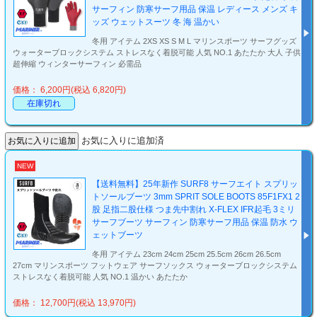
サーフィン 防寒サーフ用品 保温 レディース メンズ キ
ッズ ウェットスーツ 冬 海 温かい
冬用 アイテム 2XS XS S M L マリンスポーツ サーフグッズ
ウォーターブロックシステム ストレスなく着脱可能 人気 NO.1 あたたか 大人 子供
超伸縮 ウィンターサーフィン 必需品
価格： 6,200円(税込 6,820円)
在庫切れ
お気に入りに追加済
NEW
【送料無料】25年新作 SURF8 サーフエイト スプリッ
トソールブーツ 3mm SPRIT SOLE BOOTS 85F1FX1 2
股 足指二股仕様 つま先中割れ X-FLEX IFR起毛 3ミリ
サーフブーツ サーフィン 防寒サーフ用品 保温 防水 ウ
ェットブーツ
冬用 アイテム 23cm 24cm 25cm 25.5cm 26cm 26.5cm
27cm マリンスポーツ フットウェア サーフソックス ウォーターブロックシステム
ストレスなく着脱可能 人気 NO.1 温かい あたたか
価格： 12,700円(税込 13,970円)