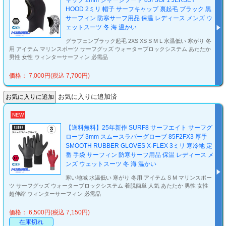
ャップ 2mm ジャージフード 85F3GF1 JERSEY
HOOD 2ミリ 帽子 サーフキャップ 裏起毛 ブラック 黒
サーフィン 防寒サーフ用品 保温 レディース メンズ ウ
ェットスーツ 冬 海 温かい
グラフェンブラック起毛 2XS XS S M L 水温低い 寒がり 冬
用 アイテム マリンスポーツ サーフグッズ ウォーターブロックシステム あたたか
男性 女性 ウィンターサーフィン 必需品
価格： 7,000円(税込 7,700円)
お気に入りに追加済
NEW
【送料無料】25年新作 SURF8 サーフエイト サーフグ
ローブ 3mm スムースラバーグローブ 85F2FX3 厚手
SMOOTH RUBBER GLOVES X-FLEX 3ミリ 寒冷地 定
番 手袋 サーフィン 防寒サーフ用品 保温 レディース メ
ンズ ウェットスーツ 冬 海 温かい
寒い地域 水温低い 寒がり 冬用 アイテム S M マリンスポー
ツ サーフグッズ ウォーターブロックシステム 着脱簡単 人気 あたたか 男性 女性
超伸縮 ウィンターサーフィン 必需品
価格： 6,500円(税込 7,150円)
在庫切れ