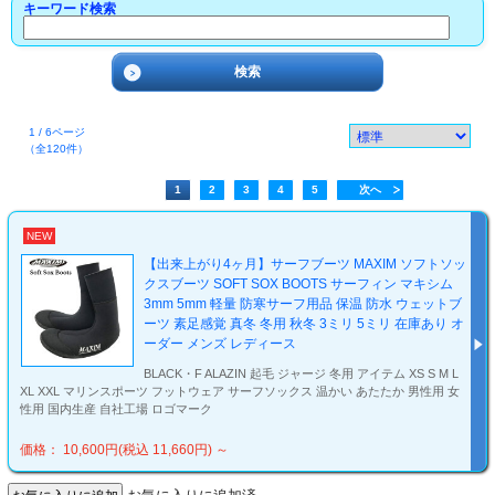
キーワード検索
1 / 6ページ
（全120件）
1
2
3
4
5
次へ
NEW
【出来上がり4ヶ月】サーフブーツ MAXIM ソフトソッ
クスブーツ SOFT SOX BOOTS サーフィン マキシム
3mm 5mm 軽量 防寒サーフ用品 保温 防水 ウェットブ
ーツ 素足感覚 真冬 冬用 秋冬 3ミリ 5ミリ 在庫あり オ
ーダー メンズ レディース
BLACK・F ALAZIN 起毛 ジャージ 冬用 アイテム XS S M L
XL XXL マリンスポーツ フットウェア サーフソックス 温かい あたたか 男性用 女
性用 国内生産 自社工場 ロゴマーク
価格： 10,600円(税込 11,660円)
～