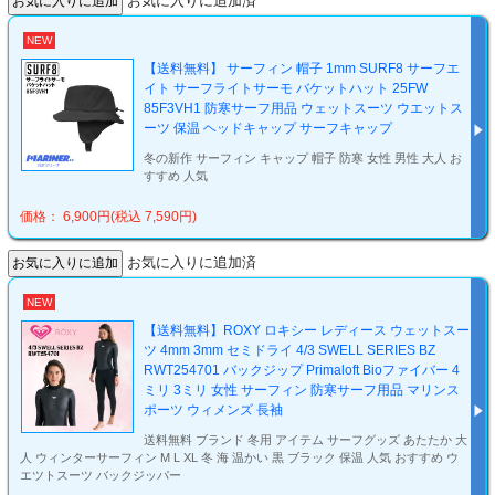
お気に入りに追加済
NEW
【送料無料】 サーフィン 帽子 1mm SURF8 サーフエ
イト サーフライトサーモ バケットハット 25FW
85F3VH1 防寒サーフ用品 ウェットスーツ ウエットス
ーツ 保温 ヘッドキャップ サーフキャップ
冬の新作 サーフィン キャップ 帽子 防寒 女性 男性 大人 お
すすめ 人気
価格： 6,900円(税込 7,590円)
お気に入りに追加済
NEW
【送料無料】ROXY ロキシー レディース ウェットスー
ツ 4mm 3mm セミドライ 4/3 SWELL SERIES BZ
RWT254701 バックジップ Primaloft Bioファイバー 4
ミリ 3ミリ 女性 サーフィン 防寒サーフ用品 マリンス
ポーツ ウィメンズ 長袖
送料無料 ブランド 冬用 アイテム サーフグッズ あたたか 大
人 ウィンターサーフィン M L XL 冬 海 温かい 黒 ブラック 保温 人気 おすすめ ウ
エツトスーツ バックジッパー