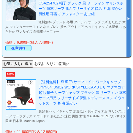
QSA254702 帽子 ブラック 黒 サーフィン マリンスポ
ーツ 防寒サーフ用品 フリーサイズ 保温 冬 海 温かい
男性用 耳当て アジャスター あご紐
送料無料 ブランド 冬用 アイテム サーフグッズ あたたか 大
人 ウィンターサーフィン ネオプレン 撥水 アウトドア ヘッドキャップ 水温低い あ
たたか ワンサイズ 自転車サーファー
価格： 6,800円(税込 7,480円)
在庫切れ
お気に入りに追加済
NEW
【送料無料】 SURF8 サーフエイト ワークキャップ
3mm 84F3MG2 WORK STYLE CAP 3ミリ マグマコア
起毛 帽子 サーフキャップ ブラック 黒 サーフィン 防寒
サーフ用品 フリーサイズ 保温 レディース メンズ ウェ
ットスーツ 冬 海 温かい
裏起毛 ヘッドキャップ 水温低い 冬用 アイテム マリンスポ
ーツ サーフグッズ アウトドア あたたか 速乾 男性 女性 MAGMA CORE ワンサイズ
国産 日本製 Made in Japan
価格： 11,800円(税込 12,980円)