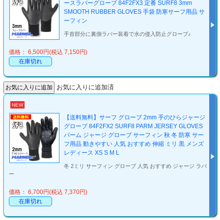
ースラバーグローブ 84F2FX3 定番 SURF8 3mm
SMOOTH RUBBER GLOVES 手袋 防寒サーフ用品 サ
ーフィン
手首部分に裏側ラバー装着で水の侵入防止グローブ♪
価格： 6,500円(税込 7,150円)
在庫切れ
お気に入りに追加済
NEW
【送料無料】サーフ グローブ 2mm 手のひらジャージ
グローブ 84F2FX2 SURF8 PARM JERSEY GLOVES
パーム ジャージ グローブ サーフィン 秋 冬 防寒 サー
フ用品 動きやすい 人気 おすすめ 伸縮 ミリ 黒 メンズ
レディース XS S M L
冬 2ミリ サーフィン グローブ 人気 おすすめ ジャージ ラバ
ー
価格： 6,700円(税込 7,370円)
在庫切れ