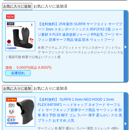
お気に入りに追加済
NEW
【送料無料】25年新作 SURF8 サーフエイト サーフブ
ーツ 3mm スタンダードソックス 85F1FX3 2股 ジャー
ジ素材 X-FLEX 遠赤放射ジャージ IFR起毛 ブーツ サー
フィン 防寒サーフ用品 保温 防水 ウェットブーツ
冬用 アイテム スプリットトゥ マリンスポーツ フットウェ
ア サーフソックス スーパーストレッチジャージ ストレスな
く着脱可能 軽量で心地よいフィット感
価格： 9,000円(税込 9,900円)
在庫切れ
お気に入りに追加済
【送料無料】 SURF8 1.5mm NEO HOOD 1.5mm
FLEX 84F3NF1 ヘッドキャップ ネオフード サーフエ
イト サーフキャップ 防寒サーフ用品 サーフィン 冬 防
寒 寒さ予防 頭 帽子 ゴム ラバー 薄手 柔らかい クロ 黒
ブラック おすすめ 人気
サーフィン 冬 帽子 暖かい ラバー 薄型 ストレッチ <BR>