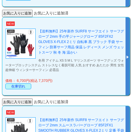
お気に入りに追加済
NEW
【送料無料】25年新作 SURF8 サーフエイト サーフグ
ローブ 2mm 手の平ジャージグローブ 85F2FX2
GLOVES X-FLEX 2ミリ 自転車 黒 ブラック 手袋 サー
フィン 防寒サーフ用品 保温 レディース メンズ ウェッ
トスーツ 秋 冬 海 温かい
冬用 アイテム XS S M L マリンスポーツ サーフグッズ ウォ
ーターブロックシステム ストレスなく着脱可能 人気 おすすめ あたたか 男性 女性
超伸縮 ウィンターサーフィン 必需品
価格： 6,700円(税込 7,370円)
在庫切れ
お気に入りに追加済
NEW
【送料無料】25年新作 SURF8 サーフエイト サーフグ
ローブ 2mm スムースラバーグローブ 85F2FX1
SMOOTH RUBBER GLOVES X-FLEX 2ミリ 定番 手袋