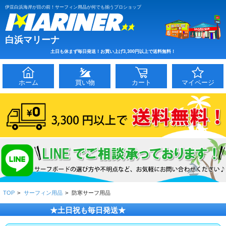
伊豆白浜海岸が目の前！サーフィン用品が何でも揃うプロショップ
白浜マリーナ
土日も休まず毎日発送！お買い上げ3,300円以上で送料無料！
ホーム
買い物
カート
マイページ
TOP
>
サーフィン用品
>
防寒サーフ用品
★土日祝も毎日発送★