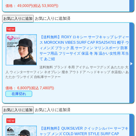
価格： 49,000円(税込 53,900円)
お気に入りに追加済
NEW
【送料無料】ROXY ロキシー サーフキャップ レディー
ス MOROCKIN VIBES SURF CAP RSA254701 帽子 ウ
ィメンズ ブラック 黒 サーフィン マリンスポーツ 防寒
サーフ用品 フリーサイズ 保温 冬 海 温かい女性用 耳当
て あご紐
送料無料 ブランド 冬用 アイテム サーフグッズ あたたか 大
人 ウィンターサーフィン ネオプレン 撥水 アウトドア ヘッドキャップ 水温低い あ
たたか ワンサイズ 自転車サーファー
価格： 6,800円(税込 7,480円)
在庫切れ
お気に入りに追加済
NEW
【送料無料】QUIKSILVER クイックシルバー サーフキ
ャップ メンズ COLD WATER STYLE SURF CAP