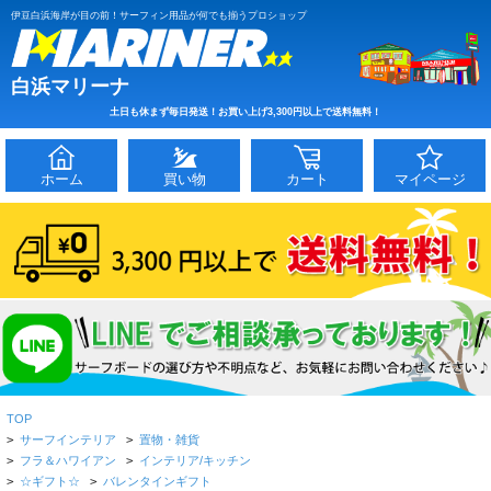
伊豆白浜海岸が目の前！サーフィン用品が何でも揃うプロショップ
白浜マリーナ
土日も休まず毎日発送！お買い上げ3,300円以上で送料無料！
ホーム
買い物
カート
マイページ
TOP
>
サーフインテリア
>
置物・雑貨
>
フラ＆ハワイアン
>
インテリア/キッチン
>
☆ギフト☆
>
バレンタインギフト