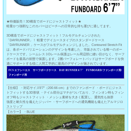
★特価販売！3D構造でボードにジャストフィット★
軽量かつ強靭なこのカバーはビーチへの日常的な持ち運びに適してます。
3D構造でボードにジャストフィット！フルモデルチェンジされた
「DAYRUNNER」！ 軽量でデイユースタイプのスタンダードケース
「DAYRUNNER 」ケースがフルモデルチェンジしました。Contoured Stretch Fit
は、各ボードバリエーションのデザインを考慮した、市販されている唯一のボー
ドケースです。シームレス３Dレール保護はレール周辺部に縫い目がなく、サーフ
ボードを最高の状態で保護します。2層パーフォレートパッドはサーフボードを快
適にサポートする様に人間工学的に最高のデザインが施されています。
FCS エフシーエス サーフボードケース DAY RUNNER 6'7" FUNBOARD/ファンボード用/
ファンボード用
【仕様】 ・対応サイズ6'7"（200.66 cm）までのファンボード ・ボードにジャス
トフィットする3D形状 ・テイル部分はマチがついており、フィンオン時もフィン
オフ時もジャストフィット ・メッシュ素材を大きく配置し、通気性も抜群 ・
強度と耐久性を備えたジッパー ・サーフボードへの通気機能も備えたアルマジロ
ストリップ
【カラー】 ・BLUE