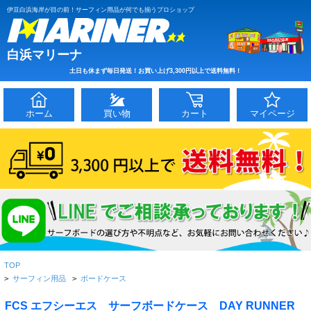
伊豆白浜海岸が目の前！サーフィン用品が何でも揃うプロショップ
白浜マリーナ
土日も休まず毎日発送！お買い上げ3,300円以上で送料無料！
ホーム
買い物
カート
マイページ
TOP
>
サーフィン用品
>
ボードケース
FCS エフシーエス サーフボードケース DAY RUNNER