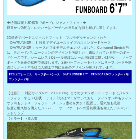
★特価販売！3D構造でボードにジャストフィット★
軽量かつ強靭なこのカバーはビーチへの日常的な持ち運びに適してます。
3D構造でボードにジャストフィット！フルモデルチェンジされた
「DAYRUNNER」！ 軽量でデイユースタイプのスタンダードケース
「DAYRUNNER 」ケースがフルモデルチェンジしました。Contoured Stretch Fit
は、各ボードバリエーションのデザインを考慮した、市販されている唯一のボー
ドケースです。シームレス３Dレール保護はレール周辺部に縫い目がなく、サーフ
ボードを最高の状態で保護します。2層パーフォレートパッドはサーフボードを快
適にサポートする様に人間工学的に最高のデザインが施されています。
FCS エフシーエス サーフボードケース DAY RUNNER 6'7" FUNBOARD/ファンボード用/
ファンボード用
【仕様】 ・対応サイズ6'7"（200.66 cm）までのファンボード ・ボードにジャス
トフィットする3D形状 ・テイル部分はマチがついており、フィンオン時もフィン
オフ時もジャストフィット ・メッシュ素材を大きく配置し、通気性も抜群 ・
強度と耐久性を備えたジッパー ・サーフボードへの通気機能も備えたアルマジロ
ストリップ
【カラー】 ・BLUE