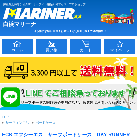
伊豆白浜海岸が目の前！サーフィン用品が何でも揃うプロショップ
白浜マリーナ
土日も休まず毎日発送！お買い上げ3,300円以上で送料無料！
ホーム
買い物
カート
マイページ
TOP
>
サーフィン用品
>
ボードケース
FCS エフシーエス サーフボードケース DAY RUNNER