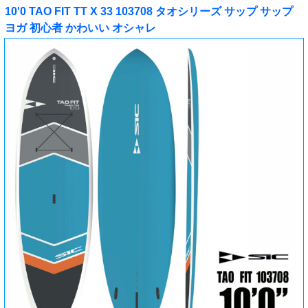
10'0 TAO FIT TT X 33 103708 タオシリーズ サップ サップ
ヨガ 初心者 かわいい オシャレ