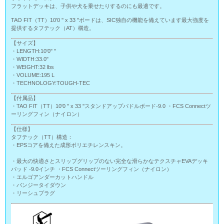
フラットデッキは、子供や犬を乗せたりするのにも最適です。
TAO FIT（TT）10'0 '' x 33 ''ボードは、SIC独自の機能を備えています最大強度を
提供するタフテック（AT）構造。
【サイズ】
・LENGTH:10'0" "
・WIDTH:33.0"
・WEIGHT:32 lbs
・VOLUME:195 L
・TECHNOLOGY:TOUGH-TEC
【付属品】
・TAO FIT（TT）10'0 '' x 33 ''スタンドアップパドルボード-9.0 ・FCS Connectツ
ーリングフィン（ナイロン）
【仕様】
タフテック（TT）構造：
・EPSコアを備えた成形ポリエチレンスキン。
・最大の快適さとスリップグリップのない完全な滑らかなテクスチャEVAデッキ
パッド -9.0インチ ・FCS Connectツーリングフィン（ナイロン）
・エルゴアンダーカットハンドル
・バンジータイダウン
・リーシュプラグ