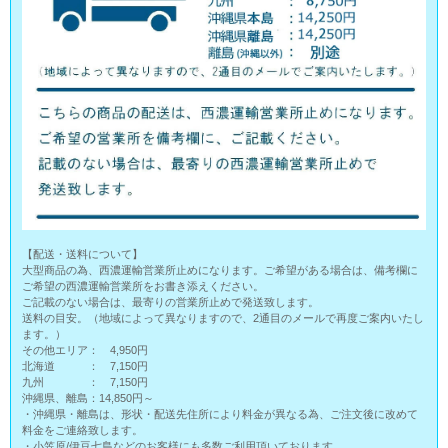
【配送・送料について】
大型商品の為、西濃運輸営業所止めになります。ご希望がある場合は、備考欄に
ご希望の西濃運輸営業所をお書き添えください。
ご記載のない場合は、最寄りの営業所止めで発送致します。
送料の目安。（地域によって異なりますので、2通目のメールで再度ご案内いたし
ます。）
その他エリア： 4,950円
北海道 ： 7,150円
九州 ： 7,150円
沖縄県、離島：14,850円～
・沖縄県・離島は、形状・配送先住所により料金が異なる為、ご注文後に改めて
料金をご連絡致します。
・小笠原/伊豆七島などのお客様にも多数ご利用頂いております。