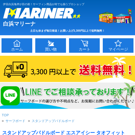
伊豆白浜海岸が目の前！サーフィン用品が何でも揃うプロショップ
白浜マリーナ
土日も休まず毎日発送！お買い上げ3,300円以上で送料無料！
ホーム
買い物
カート
マイページ
TOP
>
サーフボード
>
スタンドアップパドルボード
スタンドアップパドルボード エスアイシー タオフィット