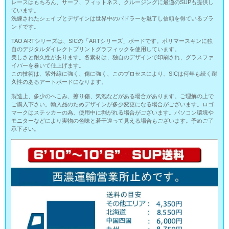
レースはもちろん、サーフ、フィットネス、クルージングに最適のSUPも提供し
ています。
洗練されたシェイプとデザインは世界中のパドラーを魅了し信頼を得ているブラ
ンドです。
TAO ARTシリーズは、SICの「ARTシリーズ」ボードです。ポリマースキンに独
自のデジタルダイレクトプリントグラフィックを使用しています。
美しさと耐久性があります。各素材は、独自のデザインで印刷され、グラスファ
イバーを巻いて仕上げます。
この技術は、紫外線に強く、傷に強く、このプロセスにより、SICは何年も続く耐
久性のあるアートボードになります。
製造上、多少のへこみ、擦り傷、気泡などがある場合があります。ご理解の上で
ご購入下さい。輸入品のためデザインが多少変更になる場合がございます。ロゴ
マークはステッカーの為、使用中に剥がれる場合がございます。パソコン環境や
モニターなどにより実物の色味と若干違って見える場合もございます。予めご了
承下さい。