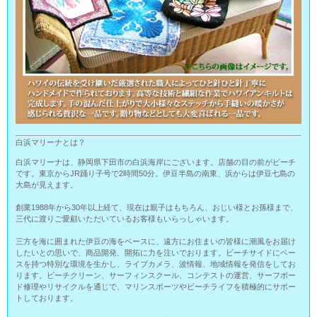
白浜マリーナとは？
白浜マリーナは、静岡県下田市の白浜海岸にございます。店舗の目の前がビーチ
です。東京からJR踊り子号で2時間50分。伊豆半島の南東、浜からは伊豆七島の
大島が見えます。
創業1988年から30年以上経て、現在は親子はもちろん、おじい様とお孫様まで、
三代に渡りご愛顧いただいているお客様もいらっしゃいます。
三方を海に囲まれた伊豆の海をベースに、遠方にお住まいの皆様に潮風をお届け
したいとの思いで、商品開発、開拓に力を注いでおります。ビーチサイドにベー
スを持つ特別な環境を生かし、ライブカメラ、波情報、地域情報を発信をしてお
ります。ビーチクリーン、サーフィンスクール、コンテストの運営、サーフボー
ド修理やリサイクルを通じで、マリンスポーツやビーチライフを積極的にサポー
トしております。