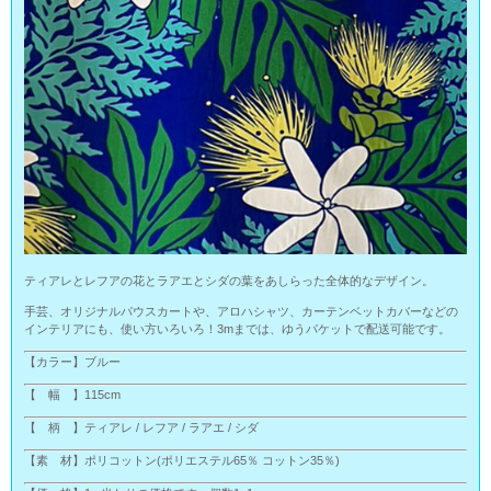
ティアレとレフアの花とラアエとシダの葉をあしらった全体的なデザイン。
手芸、オリジナルパウスカートや、アロハシャツ、カーテンベットカバーなどの
インテリアにも、使い方いろいろ！3mまでは、ゆうパケットで配送可能です。
【カラー】ブルー
【 幅 】115cm
【 柄 】ティアレ / レフア / ラアエ / シダ
【素 材】ポリコットン(ポリエステル65％ コットン35％)