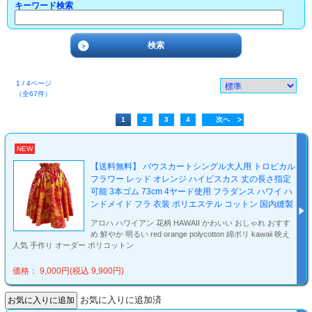
キーワード検索
1 / 4ページ
（全67件）
1
2
3
4
次へ
NEW
【送料無料】 パウスカートシングル大人用 トロピカル
フラワー レッド オレンジ ハイビスカス 丈の長さ指定
可能 3本ゴム 73cm 4ヤード使用 フラダンス ハワイ ハ
ンドメイド フラ 衣装 ポリエステル コットン 国内縫製
アロハ ハワイアン 花柄 HAWAII かわいい おしゃれ おすす
め 鮮やか 明るい red orange polycotton 綿ポリ kawaii 映え
人気 手作り オーダー ポリコットン
価格： 9,000円(税込 9,900円)
お気に入りに追加済