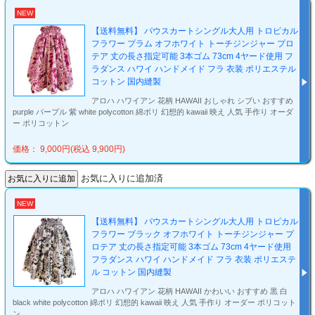
NEW
【送料無料】 パウスカートシングル大人用 トロピカル
フラワー プラム オフホワイト トーチジンジャー プロ
テア 丈の長さ指定可能 3本ゴム 73cm 4ヤード使用 フ
ラダンス ハワイ ハンドメイド フラ 衣装 ポリエステル
コットン 国内縫製
アロハ ハワイアン 花柄 HAWAII おしゃれ シブい おすすめ
purple パープル 紫 white polycotton 綿ポリ 幻想的 kawaii 映え 人気 手作り オーダ
ー ポリコットン
価格： 9,000円(税込 9,900円)
お気に入りに追加済
NEW
【送料無料】 パウスカートシングル大人用 トロピカル
フラワー ブラック オフホワイト トーチジンジャー プ
ロテア 丈の長さ指定可能 3本ゴム 73cm 4ヤード使用
フラダンス ハワイ ハンドメイド フラ 衣装 ポリエステ
ル コットン 国内縫製
アロハ ハワイアン 花柄 HAWAII かわいい おすすめ 黒 白
black white polycotton 綿ポリ 幻想的 kawaii 映え 人気 手作り オーダー ポリコット
ン