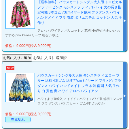
【送料無料】 パウスカートシングル大人用 トロピカル
フラワー ピンク モンステラ ティアレ レイ 丈の長さ指
定可能 3本ゴム 73cm 4ヤード使用 フラダンス ハワイ
ハンドメイド フラ 衣装 ポリエステル コットン 人気 手
作り
アロハ ハワイアン ポリコットン 花柄 HAWAII かわいい お
すすめ pink kawaii リーフ 明るい 映え
価格： 9,000円(税込 9,900円)
お気に入りに追加済
NEW
パウスカートシングル大人用 モンステラ イエロー ブ
ルー 総柄 4本ゴム 総丈77cm 3.4ヤード フラ パウ フラ
ダンス ハワイ ハンドメイド フラ 衣装 南国 人気 手作
り 白 黄色 青 ハワイ アロハ ハワイアン
ハワイより直輸入 メイドインハワイ ハワイ製 総柄モンステ
ラ フラ ダンス パウ スカート ゴム4本 さわやか
価格： 9,000円(税込 9,900円)
在庫切れ