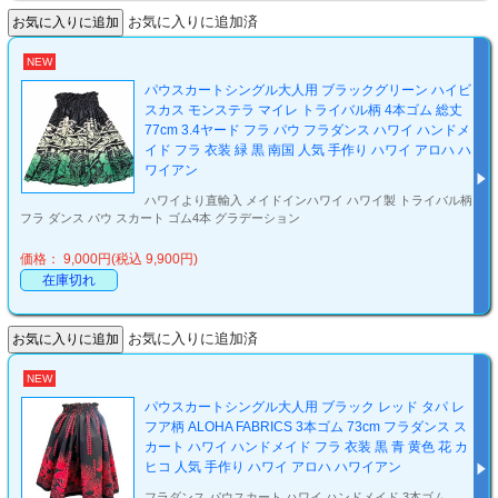
お気に入りに追加済
NEW
パウスカートシングル大人用 ブラックグリーン ハイビ
スカス モンステラ マイレ トライバル柄 4本ゴム 総丈
77cm 3.4ヤード フラ パウ フラダンス ハワイ ハンドメ
イド フラ 衣装 緑 黒 南国 人気 手作り ハワイ アロハ ハ
ワイアン
ハワイより直輸入 メイドインハワイ ハワイ製 トライバル柄
フラ ダンス パウ スカート ゴム4本 グラデーション
価格： 9,000円(税込 9,900円)
在庫切れ
お気に入りに追加済
NEW
パウスカートシングル大人用 ブラック レッド タパ レ
フア柄 ALOHA FABRICS 3本ゴム 73cm フラダンス ス
カート ハワイ ハンドメイド フラ 衣装 黒 青 黄色 花 カ
ヒコ 人気 手作り ハワイ アロハ ハワイアン
フラダンス パウスカート ハワイ ハンドメイド 3本ゴム