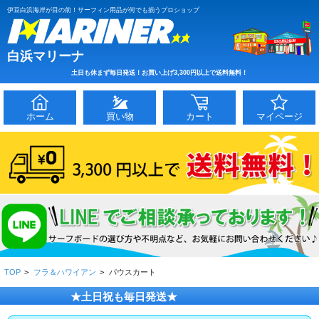
伊豆白浜海岸が目の前！サーフィン用品が何でも揃うプロショップ
白浜マリーナ
土日も休まず毎日発送！お買い上げ3,300円以上で送料無料！
ホーム
買い物
カート
マイページ
TOP
>
フラ＆ハワイアン
>
パウスカート
★土日祝も毎日発送★