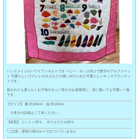
ハンドメイドのハワイアンキルトです ベビー・キッズ向けで数字やアルファベッ
ト 可愛らしいウクレレやホヌなどが縫い付けられた可愛らしいキッズブランケッ
トです。
肌さわりも柔らかくお子様のオムツ替えやお昼寝用に、床に敷いても可愛い一枚
です。
【サイズ】 横 約105cm 縦 約134cm
※多少の誤差はご了承ください。
【材質】 コットン35％ ポリエステル65％
*ご注意：壁掛け用のループはついていません