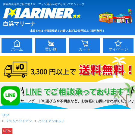
伊豆白浜海岸が目の前！サーフィン用品が何でも揃うプロショップ
白浜マリーナ
土日も休まず毎日発送！お買い上げ3,300円以上で送料無料！
ホーム
買い物
カート
マイページ
TOP
>
フラ＆ハワイアン
>
ハワイアンキルト
NEW