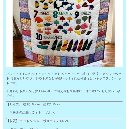
ハンドメイドのハワイアンキルトです ベビー・キッズ向けで数字やアルファベッ
ト 可愛らしいウクレレやホヌなどが縫い付けられた可愛らしいキッズブランケッ
トです。
肌さわりも柔らかくお子様のオムツ替えやお昼寝用に、床に敷いても可愛い一枚
です。
【サイズ】 横 約105cm 縦 約134cm
※多少の誤差はご了承ください。
【材質】 コットン35％ ポリエステル65％