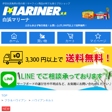
伊豆白浜海岸が目の前！サーフィン用品が何でも揃うプロショップ
白浜マリーナ
土日も休まず毎日発送！お買い上げ3,300円以上で送料無料！
ホーム
買い物
カート
マイページ
TOP
>
フラ＆ハワイアン
>
ハワイアンキルト
NEW